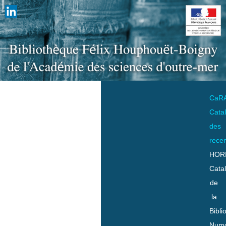
CaR
Cata
des
rece
HOR
Cata
de
la
Bibli
Numo