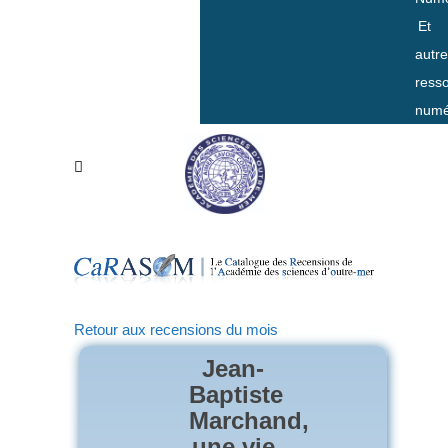
Et
autr
ress
numé
Retour aux recensions du mois
Jean-
Baptiste
Marchand,
une vie