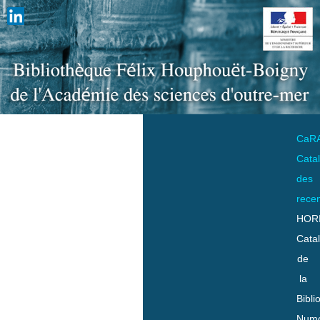
CaR
Cata
des
rece
HOR
Cata
de
la
Bibli
Numo