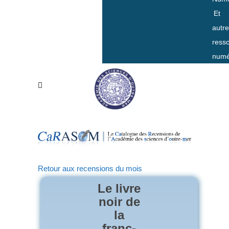
Et
autr
ress
numé
Retour aux recensions du mois
Le livre
noir de
la
franc-