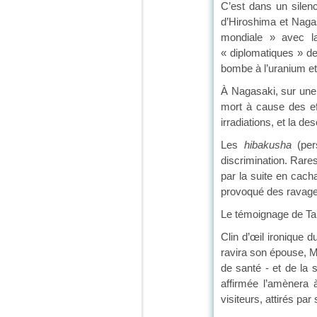
C’est dans un silen
d’Hiroshima et Nagas
mondiale » avec la
« diplomatiques » de
bombe à l’uranium et 
À Nagasaki, sur une 
mort à cause des ef
irradiations, et la 
Les
hibakusha
(pers
discrimination. Rare
par la suite en cach
provoqué des ravages
Le témoignage de Tak
Clin d’œil ironique d
ravira son épouse, Mi
de santé - et de la s
affirmée l’amènera 
visiteurs, attirés par