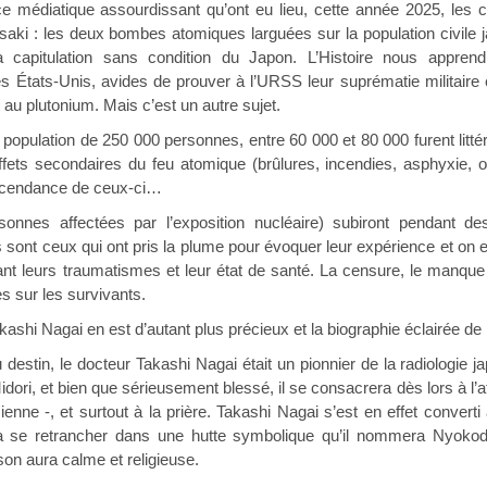
ce médiatique assourdissant qu’ont eu lieu, cette année 2025, le
aki : les deux bombes atomiques larguées sur la population civile j
 capitulation sans condition du Japon. L’Histoire nous apprendr
s États-Unis, avides de prouver à l’URSS leur suprématie militaire et
au plutonium. Mais c’est un autre sujet.
population de 250 000 personnes, entre 60 000 et 80 000 furent litté
fets secondaires du feu atomique (brûlures, incendies, asphyxie
descendance de ceux-ci…
onnes affectées par l’exposition nucléaire) subiront pendant de
s sont ceux qui ont pris la plume pour évoquer leur expérience et on
ant leurs traumatismes et leur état de santé. La censure, le manque 
 sur les survivants.
ashi Nagai en est d’autant plus précieux et la biographie éclairée de
u destin, le docteur Takashi Nagai était un pionnier de la radiologie
dori, et bien que sérieusement blessé, il se consacrera dès lors à l’at
ienne -, et surtout à la prière. Takashi Nagai s’est en effet converti 
à se retrancher dans une hutte symbolique qu’il nommera Nyokodo
 son aura calme et religieuse.