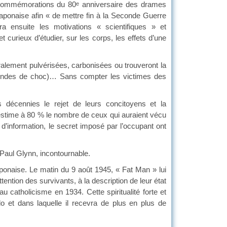
s commémorations du 80
anniversaire des drames
e
aponaise afin « de mettre fin à la Seconde Guerre
a ensuite les motivations « scientifiques » et
 curieux d’étudier, sur les corps, les effets d’une
ralement pulvérisées, carbonisées ou trouveront la
, ondes de choc)… Sans compter les victimes des
s décennies le rejet de leurs concitoyens et la
 estime à 80 % le nombre de ceux qui auraient vécu
d’information, le secret imposé par l’occupant ont
 Paul Glynn, incontournable.
 japonaise. Le matin du 9 août 1945, « Fat Man » lui
tention des survivants, à la description de leur état
au catholicisme en 1934. Cette spiritualité forte et
 et dans laquelle il recevra de plus en plus de