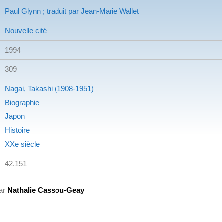
Paul Glynn ; traduit par Jean-Marie Wallet
Nouvelle cité
1994
309
Nagai, Takashi (1908-1951)
Biographie
Japon
Histoire
XXe siècle
42.151
par
Nathalie Cassou-Geay