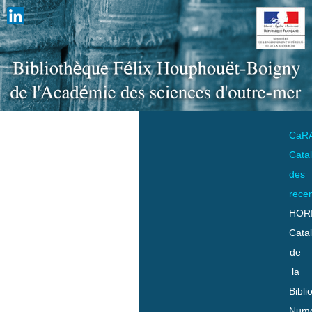
CaR
Cata
des
rece
HOR
Cata
de
la
Bibli
Numo