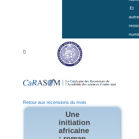
Et
autr
ress
numé
Retour aux recensions du mois
Une
initiation
africaine
: roman