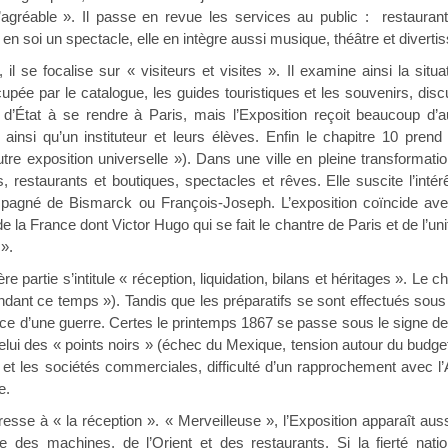
 et l’agréable ». Il passe en revue les services au public : restaura
e en soi un spectacle, elle en intègre aussi musique, théâtre et divert
il se focalise sur « visiteurs et visites ». Il examine ainsi la situ
cupée par le catalogue, les guides touristiques et les souvenirs, dis
d’État à se rendre à Paris, mais l’Exposition reçoit beaucoup d’au
ainsi qu’un instituteur et leurs élèves. Enfin le chapitre 10 prend
autre exposition universelle »). Dans une ville en pleine transformat
ls, restaurants et boutiques, spectacles et rêves. Elle suscite l’in
agné de Bismarck ou François-Joseph. L’exposition coïncide av
 de la France dont Victor Hugo qui se fait le chantre de Paris et de l’
 ».
ère partie s’intitule « réception, liquidation, bilans et héritages ». Le
ndant ce temps »). Tandis que les préparatifs se sont effectués sous 
ce d’une guerre. Certes le printemps 1867 se passe sous le signe de 
elui des « points noirs » (échec du Mexique, tension autour du budget
et les sociétés commerciales, difficulté d’un rapprochement avec l’Au
e.
resse à « la réception ». « Merveilleuse », l’Exposition apparaît aus
 des machines, de l’Orient et des restaurants. Si la fierté natio