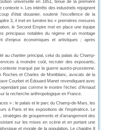
osition universelle en 1851, tenue de la première
 contexte ». Les intérêts des industriels rejoignent
oup d’état douanier, soutenir l’excellence de la
hapitre 3, il met en lumière les « premières mesures
adation, le Second Empire met en place une équipe
 les principaux notables du régime et un montage
ment d’enjeux économiques et artistiques ; après
é au chantier principal, celui du palais du Champ-
 services à moindre coût, recruter des exposants,
un contexte marqué par la guerre austro-prussienne.
éon Roches et Charles de Montblanc, avocats de la
Gustave Courbet et Édouard Manet revendiquant avec
sit cependant pas comme le montre l’échec d’Arnaud
sur la recherche anthropologique en France.
paces » : le palais et le parc du Champ-de-Mars, les
urs à Paris et les expositions de l’impératrice. Le
ts, stratégies de groupements et d’arrangement des
insistant sur les mises en scène et en portant une
 physique et morale de la population. Le chapitre 8