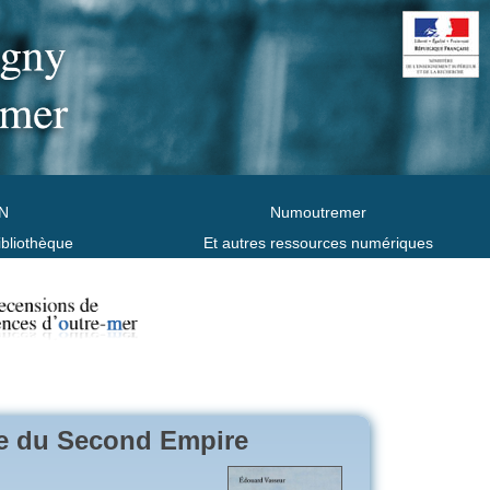
N
Numoutremer
ibliothèque
Et autres ressources numériques
gée du Second Empire