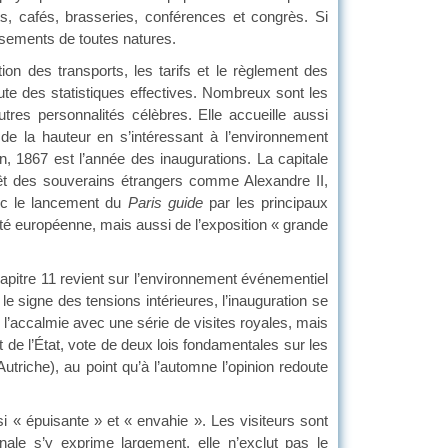
nts, cafés, brasseries, conférences et congrès. Si
issements de toutes natures.
ation des transports, les tarifs et le règlement des
cute des statistiques effectives. Nombreux sont les
tres personnalités célèbres. Elle accueille aussi
 de la hauteur en s’intéressant à l’environnement
ion, 1867 est l’année des inaugurations. La capitale
térêt des souverains étrangers comme Alexandre II,
ec le lancement du
Paris guide
par les principaux
unité européenne, mais aussi de l’exposition « grande
 chapitre 11 revient sur l’environnement événementiel
le signe des tensions intérieures, l’inauguration se
l’accalmie avec une série de visites royales, mais
 de l’État, vote de deux lois fondamentales sur les
triche), au point qu’à l’automne l’opinion redoute
si « épuisante » et « envahie ». Les visiteurs sont
nale s’y exprime largement, elle n’exclut pas le