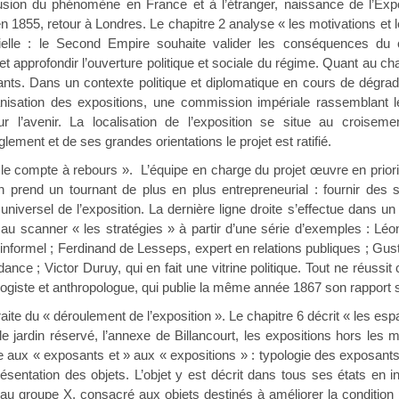
ffusion du phénomène en France et à l’étranger, naissance de l’Exp
n 1855, retour à Londres. Le chapitre 2 analyse « les motivations et le
icielle : le Second Empire souhaite valider les conséquences du c
et approfondir l’ouverture politique et sociale du régime. Quant au c
rants. Dans un contexte politique et diplomatique en cours de dégr
ganisation des expositions, une commission impériale rassemblant
our l’avenir. La localisation de l’exposition se situe au croise
glement et de ses grandes orientations le projet est ratifié.
le compte à rebours ». L’équipe en charge du projet œuvre en priorit
on prend un tournant de plus en plus entrepreneurial : fournir des
 universel de l’exposition. La dernière ligne droite s’effectue dans 
 au scanner « les stratégies » à partir d’une série d’exemples : L
e informel ; Ferdinand de Lesseps, expert en relations publiques ; 
ance ; Victor Duruy, qui en fait une vitrine politique. Tout ne réus
ogiste et anthropologue, qui publie la même année 1867 son rapport 
aite du « déroulement de l’exposition ». Le chapitre 6 décrit « les es
e jardin réservé, l’annexe de Billancourt, les expositions hors les m
se aux « exposants et » aux « expositions » : typologie des exposan
ésentation des objets. L’objet y est décrit dans tous ses états en 
re au groupe X, consacré aux objets destinés à améliorer la condition