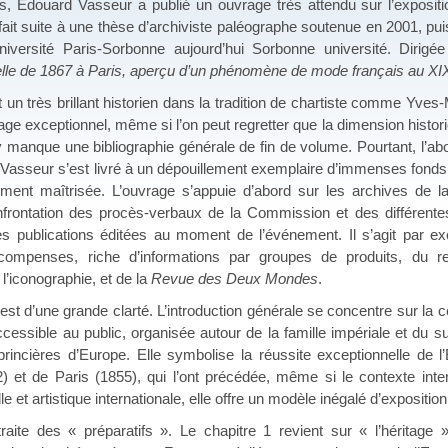
s, Édouard Vasseur a publié un ouvrage très attendu sur l’exposition
 fait suite à une thèse d’archiviste paléographe soutenue en 2001, pu
niversité Paris-Sorbonne aujourd’hui Sorbonne université. Dirigé
elle de 1867 à Paris, aperçu d’un phénomène de mode français au XI
un très brillant historien dans la tradition de chartiste comme Yves-
rage exceptionnel, même si l’on peut regretter que la dimension histo
il y manque une bibliographie générale de fin de volume. Pourtant, l’
 Vasseur s’est livré à un dépouillement exemplaire d’immenses fonds 
itement maîtrisée. L’ouvrage s’appuie d’abord sur les archives de
onfrontation des procès-verbaux de la Commission et des différente
es publications éditées au moment de l’événement. Il s’agit par ex
récompenses, riche d’informations par groupes de produits, du r
l’iconographie, et de la
Revue des Deux Mondes
.
 est d’une grande clarté. L’introduction générale se concentre sur la
cessible au public, organisée autour de la famille impériale et du 
 princières d’Europe. Elle symbolise la réussite exceptionnelle de
 et de Paris (1855), qui l’ont précédée, même si le contexte inter
le et artistique internationale, elle offre un modèle inégalé d’exposition
traite des « préparatifs ». Le chapitre 1 revient sur « l’héritag