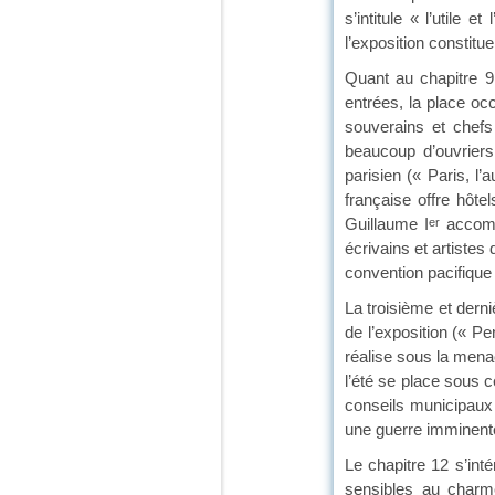
s’intitule « l’utile
l’exposition constitu
Quant au chapitre 9, 
entrées, la place oc
souverains et chefs 
beaucoup d’ouvriers 
parisien (« Paris, l’
française offre hôte
Guillaume I
accomp
er
écrivains et artistes
convention pacifique
La troisième et derni
de l’exposition (« Pe
réalise sous la mena
l’été se place sous c
conseils municipaux 
une guerre imminent
Le chapitre 12 s’inté
sensibles au charme