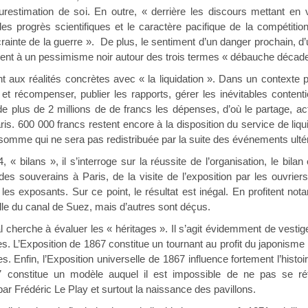
restimation de soi. En outre, « derrière les discours mettant en va
 les progrès scientifiques et le caractère pacifique de la compétitio
ainte de la guerre ». De plus, le sentiment d’un danger prochain, d’u
isent à un pessimisme noir autour des trois termes « débauche déca
t aux réalités concrètes avec « la liquidation ». Dans un contexte po
récompenser, publier les rapports, gérer les inévitables contentieu
e plus de 2 millions de de francs les dépenses, d’où le partage, acté
 Paris. 600 000 francs restent encore à la disposition du service de li
 somme qui ne sera pas redistribuée par la suite des événements ultér
 « bilans », il s’interroge sur la réussite de l’organisation, le bila
des souverains à Paris, de la visite de l’exposition par les ouvriers
les exposants. Sur ce point, le résultat est inégal. En profitent no
e du canal de Suez, mais d’autres sont déçus.
nal cherche à évaluer les « héritages ». Il s’agit évidemment de vest
iques. L’Exposition de 1867 constitue un tournant au profit du japoni
res. Enfin, l’Exposition universelle de 1867 influence fortement l’hist
7 constitue un modèle auquel il est impossible de ne pas se ré
par Frédéric Le Play et surtout la naissance des pavillons.