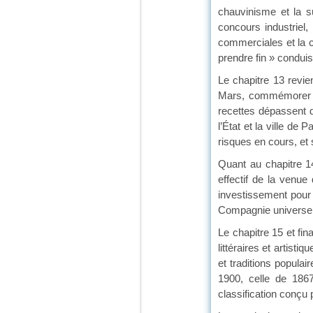
chauvinisme et la su
concours industriel,
commerciales et la cr
prendre fin » condu
Le chapitre 13 revien
Mars, commémorer et 
recettes dépassent d
l’État et la ville de
risques en cours, et
Quant au chapitre 14,
effectif de la venue 
investissement pour 
Compagnie universell
Le chapitre 15 et fi
littéraires et artist
et traditions populai
1900, celle de 186
classification conçu 