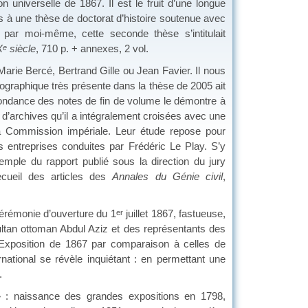
 universelle de 1867. Il est le fruit d’une longue
is à une thèse de doctorat d’histoire soutenue avec
e par moi-même, cette seconde thèse s’intitulait
X
siècle
, 710 p. + annexes, 2 vol.
e
Marie Bercé, Bertrand Gille ou Jean Favier. Il nous
riographique très présente dans la thèse de 2005 ait
abondance des notes de fin de volume le démontre à
d’archives qu’il a intégralement croisées avec une
 la Commission impériale. Leur étude repose pour
s entreprises conduites par Frédéric Le Play. S’y
emple du rapport publié sous la direction du jury
ecueil des articles des
Annales du Génie civil
,
 cérémonie d’ouverture du 1
juillet 1867, fastueuse,
er
sultan ottoman Abdul Aziz et des représentants des
 l’Exposition de 1867 par comparaison à celles de
national se révèle inquiétant : en permettant une
.
e » : naissance des grandes expositions en 1798,