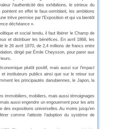
leur l’authenticité des exhibitions, le sérieux du
n pointent en effet le faux-semblant, les ambitions
ne trêve permise par l’Exposition et qui va bientôt
dence déchéance ».
litique et social tendu, il faut libérer le Champ de
x et distribuer les bénéfices. En avril 1868, les
 le 26 avril 1870, de 2,4 millions de francs entre
quidation, dirigé par Émile Cheysson, pour parer aux
ieurs.
n économique plutôt positif, mais aussi sur l’impact
 et instituteurs publics ainsi que sur le retour sur
tamment les principautés danubiennes, le Japon, la
iges immobiliers, mobiliers, mais aussi témoignages
sme mais aussi engendre un engouement pour les arts
oire des expositions universelles. Au moins jusqu’en
férer comme l’atteste l’adoption du système de