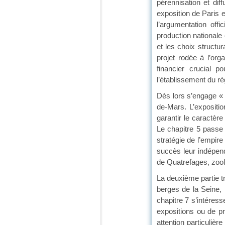
pérennisation et di
exposition de Paris e
l’argumentation off
production nationale 
et les choix structu
projet rodée à l’or
financier crucial p
l’établissement du rè
Dès lors s’engage « 
de-Mars. L’expositi
garantir le caractère
Le chapitre 5 passe
stratégie de l’empir
succès leur indépend
de Quatrefages, zool
La deuxième partie tr
berges de la Seine, l
chapitre 7 s’intéres
expositions ou de pr
attention particuliè