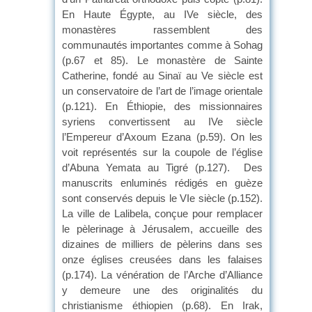
En Haute Égypte, au IVe siècle, des
monastères rassemblent des
communautés importantes comme à Sohag
(p.67 et 85). Le monastère de Sainte
Catherine, fondé au Sinaï au Ve siècle est
un conservatoire de l’art de l’image orientale
(p.121). En Éthiopie, des missionnaires
syriens convertissent au IVe siècle
l’Empereur d’Axoum Ezana (p.59). On les
voit représentés sur la coupole de l’église
d’Abuna Yemata au Tigré (p.127). Des
manuscrits enluminés rédigés en guèze
sont conservés depuis le VIe siècle (p.152).
La ville de Lalibela, conçue pour remplacer
le pèlerinage à Jérusalem, accueille des
dizaines de milliers de pèlerins dans ses
onze églises creusées dans les falaises
(p.174). La vénération de l’Arche d’Alliance
y demeure une des originalités du
christianisme éthiopien (p.68). En Irak,