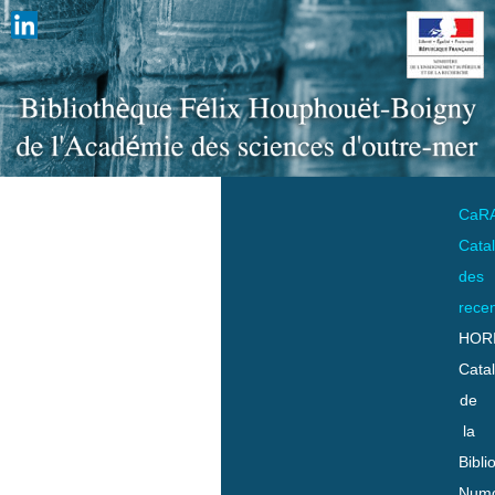
CaR
Cata
des
rece
HOR
Cata
de
la
Bibli
Numo