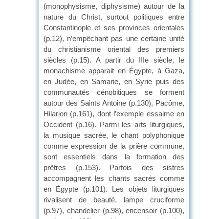
(monophysisme, diphysisme) autour de la
nature du Christ, surtout politiques entre
Constantinople et ses provinces orientales
(p.12), n’empêchant pas une certaine unité
du christianisme oriental des premiers
siècles (p.15). A partir du IIIe siècle, le
monachisme apparait en Égypte, à Gaza,
en Judée, en Samarie, en Syrie puis des
communautés cénobitiques se forment
autour des Saints Antoine (p.130), Pacôme,
Hilarion (p.161), dont l’exemple essaime en
Occident (p.16). Parmi les arts liturgiques,
la musique sacrée, le chant polyphonique
comme expression de la prière commune,
sont essentiels dans la formation des
prêtres (p.153). Parfois des sistres
accompagnent les chants sacrés comme
en Égypte (p.101). Les objets liturgiques
rivalisent de beauté, lampe cruciforme
(p.97), chandelier (p.98), encensoir (p.100),