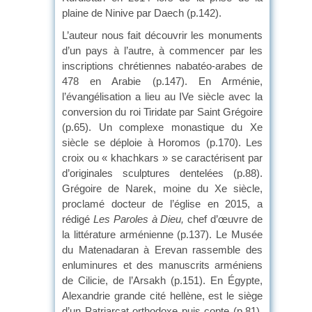
plaine de Ninive par Daech (p.142).
L’auteur nous fait découvrir les monuments
d’un pays à l’autre, à commencer par les
inscriptions chrétiennes nabatéo-arabes de
478 en Arabie (p.147). En Arménie,
l’évangélisation a lieu au IVe siècle avec la
conversion du roi Tiridate par Saint Grégoire
(p.65). Un complexe monastique du Xe
siècle se déploie à Horomos (p.170). Les
croix ou « khachkars » se caractérisent par
d’originales sculptures dentelées (p.88).
Grégoire de Narek, moine du Xe siècle,
proclamé docteur de l’église en 2015, a
rédigé
Les Paroles à Dieu,
chef d’œuvre de
la littérature arménienne (p.137). Le Musée
du Matenadaran à Erevan rassemble des
enluminures et des manuscrits arméniens
de Cilicie, de l’Arsakh (p.151). En Égypte,
Alexandrie grande cité hellène, est le siège
d’un Patriarcat orthodoxe puis copte (p.81).