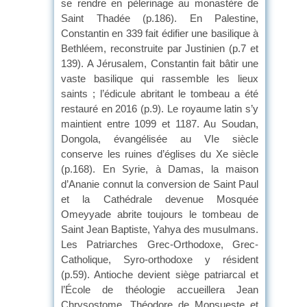
se rendre en pèlerinage au monastère de
Saint Thadée (p.186). En Palestine,
Constantin en 339 fait édifier une basilique à
Bethléem, reconstruite par Justinien (p.7 et
139). A Jérusalem, Constantin fait bâtir une
vaste basilique qui rassemble les lieux
saints ; l’édicule abritant le tombeau a été
restauré en 2016 (p.9). Le royaume latin s’y
maintient entre 1099 et 1187. Au Soudan,
Dongola, évangélisée au VIe siècle
conserve les ruines d’églises du Xe siècle
(p.168). En Syrie, à Damas, la maison
d’Ananie connut la conversion de Saint Paul
et la Cathédrale devenue Mosquée
Omeyyade abrite toujours le tombeau de
Saint Jean Baptiste, Yahya des musulmans.
Les Patriarches Grec-Orthodoxe, Grec-
Catholique, Syro-orthodoxe y résident
(p.59). Antioche devient siège patriarcal et
l’École de théologie accueillera Jean
Chrysostome, Théodore de Mopsueste et