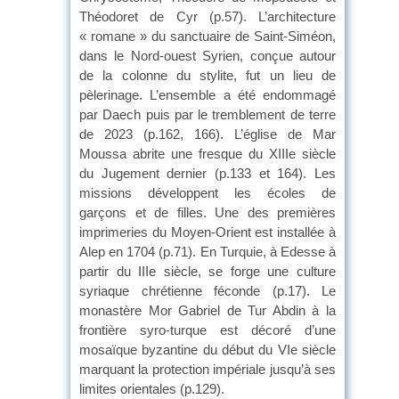
Théodoret de Cyr (p.57). L’architecture
« romane » du sanctuaire de Saint-Siméon,
dans le Nord-ouest Syrien, conçue autour
de la colonne du stylite, fut un lieu de
pèlerinage. L’ensemble a été endommagé
par Daech puis par le tremblement de terre
de 2023 (p.162, 166). L’église de Mar
Moussa abrite une fresque du XIIIe siècle
du Jugement dernier (p.133 et 164). Les
missions développent les écoles de
garçons et de filles. Une des premières
imprimeries du Moyen-Orient est installée à
Alep en 1704 (p.71). En Turquie, à Edesse à
partir du IIIe siècle, se forge une culture
syriaque chrétienne féconde (p.17). Le
monastère Mor Gabriel de Tur Abdin à la
frontière syro-turque est décoré d’une
mosaïque byzantine du début du VIe siècle
marquant la protection impériale jusqu’à ses
limites orientales (p.129).