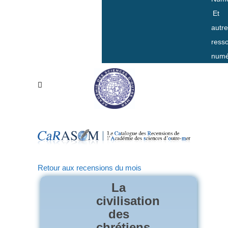
Et
autr
ress
numé
Retour aux recensions du mois
La
civilisation
des
chrétiens