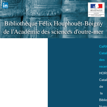
CaR
Cata
des
rece
HOR
Cata
de
la
Bibli
Numo