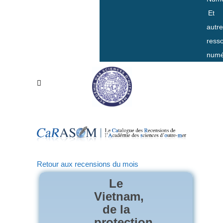
Et
autr
ress
numé
Retour aux recensions du mois
Le
Vietnam,
de la
protection