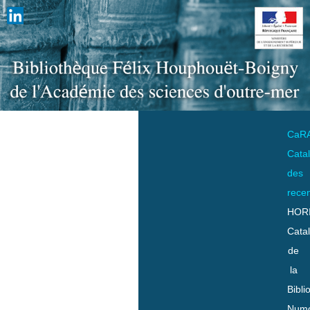
CaR
Cata
des
rece
HOR
Cata
de
la
Bibli
Numo