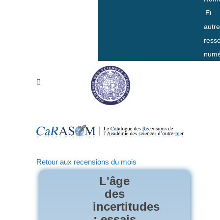
Et
autr
ress
numé
Retour aux recensions du mois
L'âge
des
incertitudes
: essais