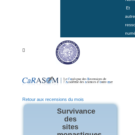
Et
autr
ress
numé
Retour aux recensions du mois
Survivance
des
sites
monastiques