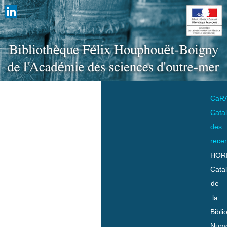
CaR
Cata
des
rece
HOR
Cata
de
la
Bibli
Numo