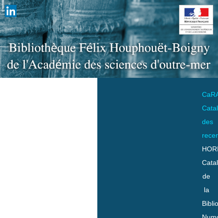
CaR
Cata
des
rece
HOR
Cata
de
la
Bibli
Numo