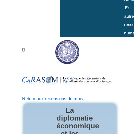
Et
autr
ress
numé
Retour aux recensions du mois
La
diplomatie
économique
et les