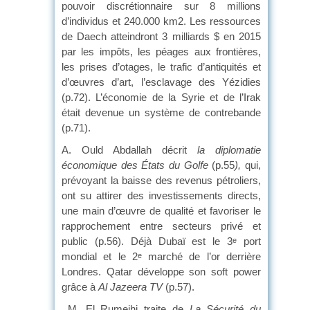
pouvoir discrétionnaire sur 8 millions
d’individus et 240.000 km2. Les ressources
de Daech atteindront 3 milliards $ en 2015
par les impôts, les péages aux frontières,
les prises d’otages, le trafic d’antiquités et
d’œuvres d’art, l’esclavage des Yézidies
(p.72). L’économie de la Syrie et de l’Irak
était devenue un système de contrebande
(p.71).
A. Ould Abdallah décrit
la diplomatie
économique des États du Golfe
(p.55
),
qui,
prévoyant la baisse des revenus pétroliers,
ont su attirer des investissements directs,
une main d’œuvre de qualité et favoriser le
rapprochement entre secteurs privé et
public (p.56). Déjà Dubaï est le 3
port
e
mondial et le 2
marché de l’or derrière
e
Londres. Qatar développe son soft power
grâce à
Al Jazeera TV
(p.57).
M. El Rumeihi traite de
La Sécurité du