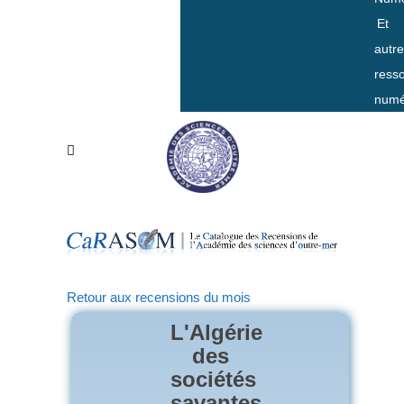
Et
autr
ress
numé
Retour aux recensions du mois
L'Algérie
des
sociétés
savantes