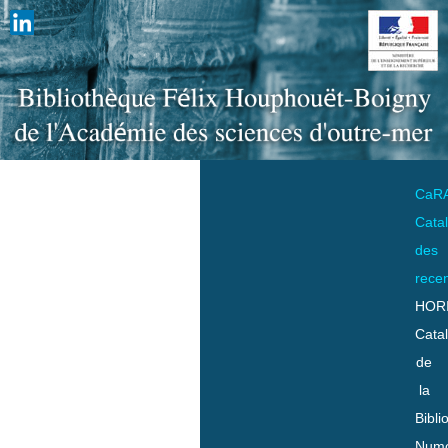
CaR
Cata
des
rece
HOR
Cata
de
la
Bibli
Numo