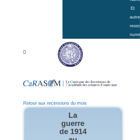
Et
autr
ress
numé
Retour aux recensions du mois
La
guerre
de 1914
au