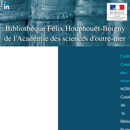
CaR
Cata
des
rece
HOR
Cata
de
la
Bibli
Numo