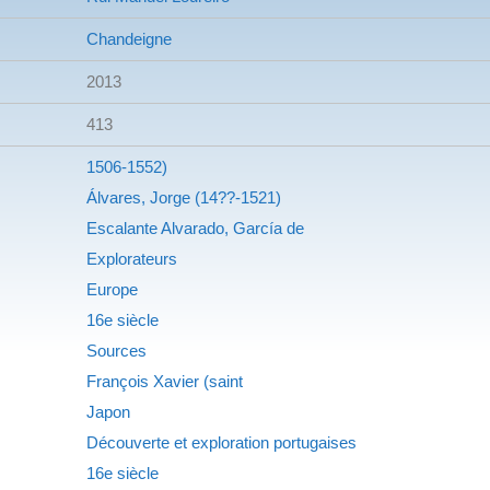
Chandeigne
2013
413
1506-1552)
Álvares, Jorge (14??-1521)
Escalante Alvarado, García de
Explorateurs
Europe
16e siècle
Sources
François Xavier (saint
Japon
Découverte et exploration portugaises
16e siècle