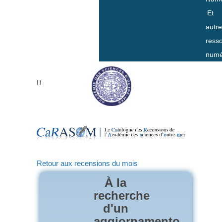
Et
autr
ress
numé
Retour aux recensions du mois
À la
recherche
d'un
aggiornamento