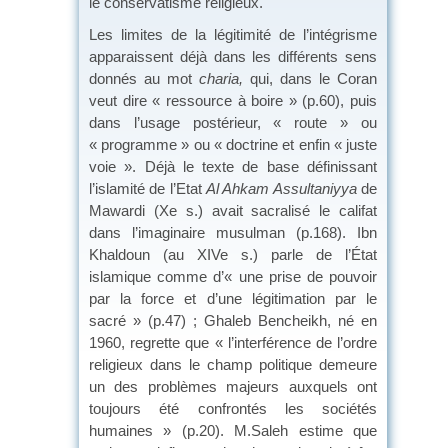
le conservatisme religieux.
Les limites de la légitimité de l’intégrisme
apparaissent déjà dans les différents sens
donnés au mot
charia,
qui, dans le Coran
veut dire « ressource à boire » (p.60), puis
dans l’usage postérieur, « route » ou
« programme » ou « doctrine et enfin « juste
voie ». Déjà le texte de base définissant
l’islamité de l’Etat
Al Ahkam Assultaniyya
de
Mawardi (Xe s.) avait sacralisé le califat
dans l’imaginaire musulman (p.168). Ibn
Khaldoun (au XIVe s.) parle de l’État
islamique comme d’« une prise de pouvoir
par la force et d’une légitimation par le
sacré » (p.47) ; Ghaleb Bencheikh, né en
1960, regrette que « l’interférence de l’ordre
religieux dans le champ politique demeure
un des problèmes majeurs auxquels ont
toujours été confrontés les sociétés
humaines » (p.20). M.Saleh estime que