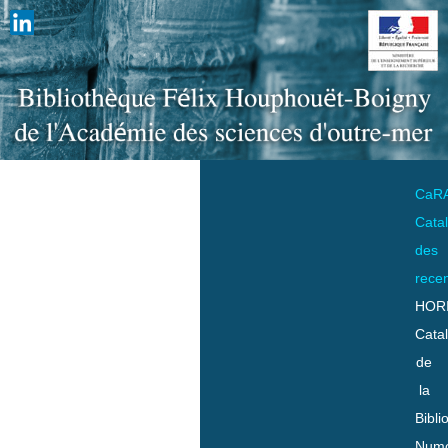
CaR
Cata
des
rece
HOR
Cata
de
la
Bibli
Numo