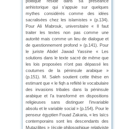
politique réside dans sa préséance
anhistorique qui s’appuie sur quelques
mythes considérés comme des idées
sacralisées chez les islamistes » (p.134).
Pour Ali Mabrouk, universitaire « Il faut
traiter les textes non pas comme une
autorité mais comme un lieu de dialogue et
de questionnement profond » (p.141). Pour
le juriste Abdel Jawad Yassine « Les
solutions dans le texte sacré de même que
les lois proposées n’ont pas dépassé les
coutumes de la péninsule arabique »
(p.151). M. Saleh soutient cette thèse en
estimant que « le fiqh a reflété le vocabulaire
des invasions tribales dans la péninsule
arabique et l’a transformé en dispositions
religieuses sans distinguer l’invariable
absolu et le variable social » (p.154). Pour le
penseur égyptien Fouad Zakaria, « les laïcs
contemporains sont les descendants des
Mutazilites » (école philosophique relativiste