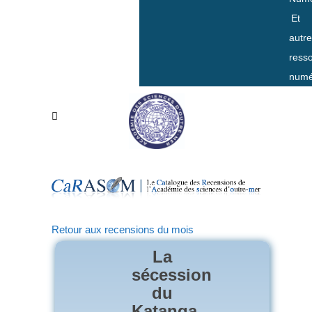
Et
autr
ress
numé
Retour aux recensions du mois
La
sécession
du
Katanga