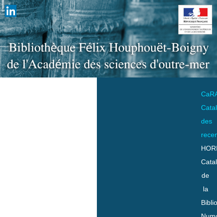
CaR
Cata
des
rece
HOR
Cata
de
la
Bibli
Numo