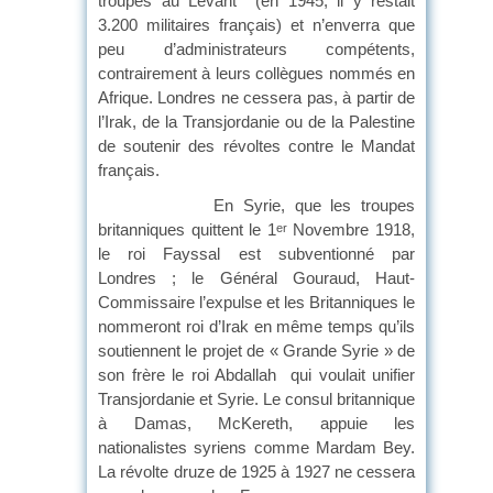
troupes au Levant (en 1945, il y restait
3.200 militaires français) et n’enverra que
peu d’administrateurs compétents,
contrairement à leurs collègues nommés en
Afrique. Londres ne cessera pas, à partir de
l’Irak, de la Transjordanie ou de la Palestine
de soutenir des révoltes contre le Mandat
français.
En Syrie, que les troupes
britanniques quittent le 1
Novembre 1918,
er
le roi Fayssal est subventionné par
Londres ; le Général Gouraud, Haut-
Commissaire l’expulse et les Britanniques le
nommeront roi d’Irak en même temps qu’ils
soutiennent le projet de « Grande Syrie » de
son frère le roi Abdallah qui voulait unifier
Transjordanie et Syrie. Le consul britannique
à Damas, McKereth, appuie les
nationalistes syriens comme Mardam Bey.
La révolte druze de 1925 à 1927 ne cessera