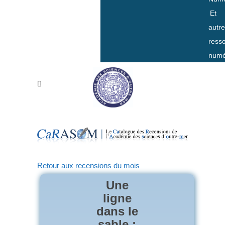
Et
autr
ress
numé
Retour aux recensions du mois
Une
ligne
dans le
sable :