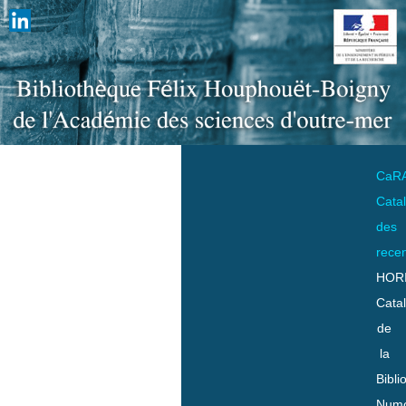
CaR
Cata
des
rece
HOR
Cata
de
la
Bibli
Numo