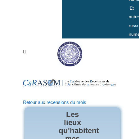
Et
autr
ress
numé
Retour aux recensions du mois
Les
lieux
qu'habitent
mes