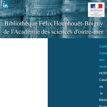
CaR
Cata
des
rece
HOR
Cata
de
la
Bibli
Numo