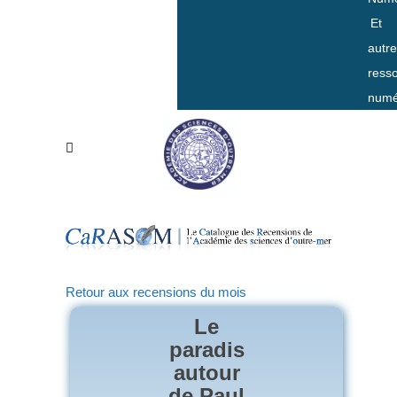
Et
autr
ress
numé
Retour aux recensions du mois
Le
paradis
autour
de Paul