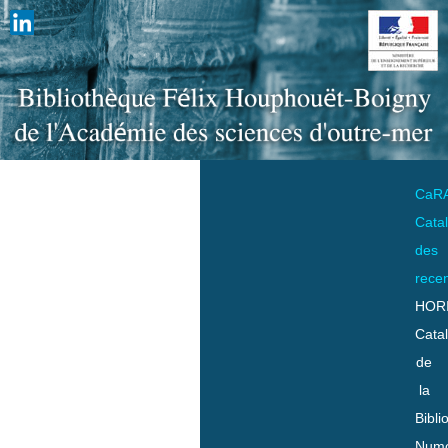
CaR
Cata
des
rece
HOR
Cata
de
la
Bibli
Numo