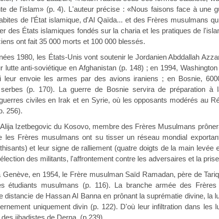
te de l'islam» (p. 4). L'auteur précise : «Nous faisons face à une gu
ites de l’État islamique, d'Al Qaïda... et des Frères musulmans qui v
ler des États islamiques fondés sur la charia et les pratiques de l'is
ciens ont fait 35 000 morts et 100 000 blessés.
80, les États-Unis vont soutenir le Jordanien Abddallah Azzam,
r lutte anti-soviétique en Afghanistan (p. 148) ; en 1994, Washing
ui leur envoie les armes par des avions iraniens ; en Bosnie, 60
erbes (p. 170). La guerre de Bosnie servira de préparation à la
uerres civiles en Irak et en Syrie, où les opposants modérés au R
p. 256).
Izetbegovic du Kosovo, membre des Frères Musulmans prônera le ji
e les Frères musulmans ont su tisser un réseau mondial exportant 
hisants) et leur signe de ralliement (quatre doigts de la main levée 
sélection des militants, l'affrontement contre les adversaires et la pris
 en 1954, le Frère musulman Saïd Ramadan, père de Tariq, fond
es étudiants musulmans (p. 116). La branche armée des Frère
se distancie de Hassan Al Banna en prônant la suprématie divine, la l
rnement uniquement divin (p. 122). D'où leur infiltration dans les lu
 des jihadistes de Derna. (p.239).