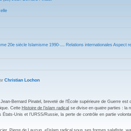
elle
sme
20e siècle Islamisme
1990-.... Relations internationales
Aspect re
par
Christian Lochon
nard Pinatel, breveté de l’École supérieure de Guerre est doct
ique. Cette
Histoire de l'islam radical
se divise en quatre parties : la n
les États-Unis et l'URSS/Russie, la perte de contrôle en partie volon
Pierre de Lauzun, «l'islam radical sous ses formes salafiste, wa