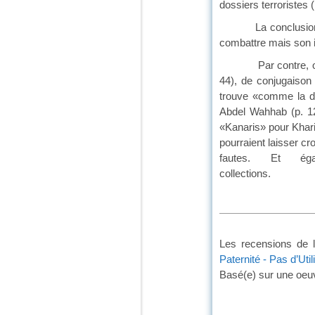
dossiers terroristes (
La conclusion (p.305
combattre mais son in
Par contre, on regr
44), de conjugaison 
trouve «comme la d
Abdel Wahhab (p. 12
«Kanaris» pour Khari
pourraient laisser cr
fautes. Et ég
collections.
Les recensions de l
Paternité - Pas d’Uti
Basé(e) sur une oeu