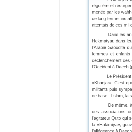
régulière et résurgen
menée par les wahhab
de long terme, instal
attentats de ces mili
Dans les années 19
Hekmatyar, dans leu
l'Arabie Saoudite q
femmes et enfants s
déclenchement des g
l'Occident à Daech (
Le Président Alija 
«Khanjar». C'est qu
militants puis sympat
de base : l'islam, la 
De même, à Genève,
des associations d
l'agitateur Qutb qui 
la «Hakimiya», gouve
l’allégeance à Daech