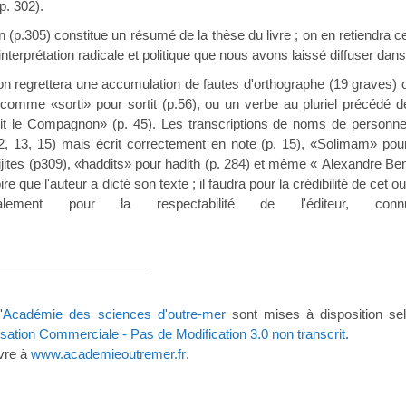
p. 302).
) constitue un résumé de la thèse du livre ; on en retiendra cette 
terprétation radicale et politique que nous avons laissé diffuser dans 
ettera une accumulation de fautes d'orthographe (19 graves) ou
comme «sorti» pour sortit (p.56), ou un verbe au pluriel précédé de
it le Compagnon» (p. 45). Les transcriptions de noms de person
, 13, 15) mais écrit correctement en note (p. 15), «Solimam» pou
jites (p309), «haddits» pour hadith (p. 284) et même « Alexandre B
oire que l'auteur a dicté son texte ; il faudra pour la crédibilité de c
alement pour la respectabilité de l'éditeur,
'
Académie des sciences d'outre-mer
sont mises à disposition se
lisation Commerciale - Pas de Modification 3.0 non transcrit
.
vre à
www.academieoutremer.fr
.