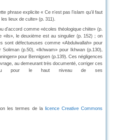
phrase explicite « Ce n'est pas l'islam qu'il faut
les lieux de culte» (p. 311).
 d'accord comme «écoles théologique chiite» (p.
 «ils», le deuxième est au singulier (p. 152) ; on
nes sont défectueuses comme «Abdulwallah» pour
r Soliman (p.50), «Ikhwam» pour Ikhwan (p.130),
enningen» pour Bennigsen (p.139). Ces négligences
et ouvrage, au demeurant très documenté, corriger ces
 connu pour le haut niveau de ses
lon les termes de la
licence Creative Commons