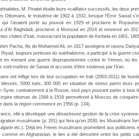
s, M. Pinatel étudie leurs «califats» successifs, les deux premi
les Ottomans, le troisième de 1902 à 1932, lorsque l’Émir Saoud s'
 qui l'avaient porté au pouvoir en 1929 et proclame le Royaume
ui d'Al Baghdadi, proclamé à Mossoul en 2014 et renversé en 20
saintes chiites d'Irak, massacrant la population de Kerbela en 1801, 180
cha, fils de Mohamed Ali, en 1817 assiégera et rasera Dariya, 
à Riyad, toujours porteuse du wahhabisme, a participé à la guerre civ
) et en menant une guerre disproportionnée contre le Yémen, où les 
 sont maîtres de Sanaa et accusés d'être soutenus par l'Iran.
infligé lors de leur occupation en Irak (2003-2011) de lourdes 
 blessés, 5000 tués, 300 000 en situation de stress parmi leurs prop
en Syrie, contrairement à la Russie, seul pays pouvant parler à tous 
l'Empire ottoman de 1568 à 1918 permettront à Moscou de conquérir
ue dans la région commence en 1956 (p. 134).
elle a développé une désastreuse gestion de la crise syrienne (
migration musulmane (p. 201) qui fera qu'en 2030, les Musulmans for
lgarie etc.). Déjà les Frères musulmans promettent aux politiciens eu
 comme en Afghanistan, le lien a été démontré entre les petits caï