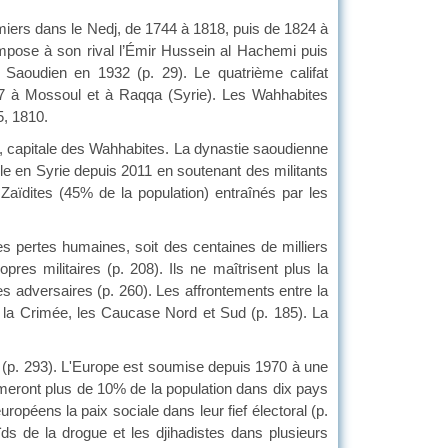
ers dans le Nedj, de 1744 à 1818, puis de 1824 à
impose à son rival l’Émir Hussein al Hachemi puis
 Saoudien en 1932 (p. 29). Le quatrième califat
17 à Mossoul et à Raqqa (Syrie). Les Wahhabites
5, 1810.
capitale des Wahhabites. La dynastie saoudienne
ile en Syrie depuis 2011 en soutenant des militants
Zaïdites (45% de la population) entraînés par les
pertes humaines, soit des centaines de milliers
res militaires (p. 208). Ils ne maîtrisent plus la
les adversaires (p. 260). Les affrontements entre la
 la Crimée, les Caucase Nord et Sud (p. 185). La
p. 293). L'Europe est soumise depuis 1970 à une
meront plus de 10% de la population dans dix pays
ropéens la paix sociale dans leur fief électoral (p.
ds de la drogue et les djihadistes dans plusieurs