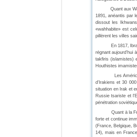
Quant aux Wahhabite
1891, anéantis par 
dissout les Ikhwans
«wahhabite» est cel
pillèrent les villes 
En 1817, Ibrahim Pa
régnant aujourd'hui 
takfiris (islamistes
Houthistes imamistes
Les Américains ont 
d'Irakiens et 30 000
situation en Irak et 
Russie tsariste et 
pénétration soviétiq
Quant à la France, 
forte et continue im
(France, Belgique, Bu
14), mais en France