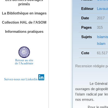
primés
Editeur
Lavauz
La Bibliothèque en images
Date
2017
Collection HAL de l’ASOM
Pages
315
Informations pratiques
Sujets
Islami
Islam
Cote
61.517
Retour au site
de l'Académie
Recension rédigée 
Suivez-nous sur Linkedin
Le Général Jean-Ber
ouvrages de géopolit
l'islam radical par 
nos erreurs.
Pour le préfacier, 