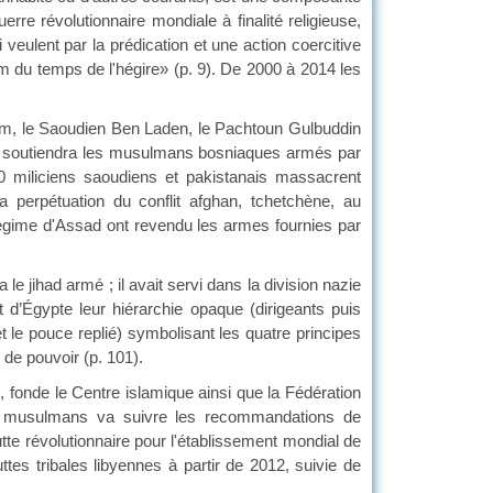
erre révolutionnaire mondiale à finalité religieuse,
eulent par la prédication et une action coercitive
lam du temps de l'hégire» (p. 9). De 2000 à 2014 les
 le Saoudien Ben Laden, le Pachtoun Gulbuddin
ton soutiendra les musulmans bosniaques armés par
00 miliciens saoudiens et pakistanais massacrent
 perpétuation du conflit afghan, tchetchène, au
égime d'Assad ont revendu les armes fournies par
had armé ; il avait servi dans la division nazie
d’Égypte leur hiérarchie opaque (dirigeants puis
et le pouce replié) symbolisant les quatre principes
e de pouvoir (p. 101).
e le Centre islamique ainsi que la Fédération
s musulmans va suivre les recommandations de
utte révolutionnaire pour l'établissement mondial de
ttes tribales libyennes à partir de 2012, suivie de