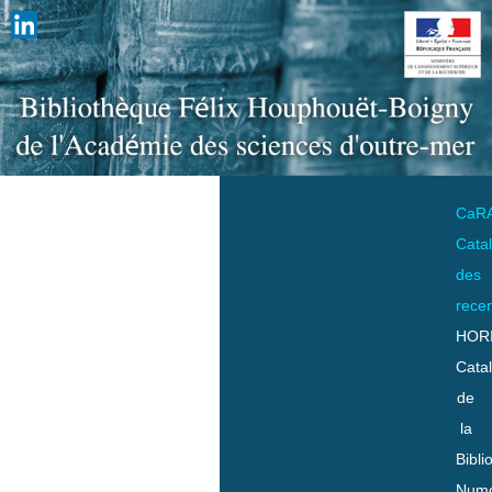
CaR
Cata
des
rece
HOR
Cata
de
la
Bibli
Numo