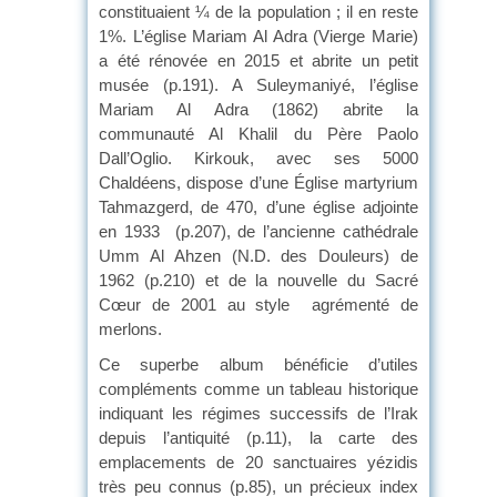
constituaient ¼ de la population ; il en reste
1%. L’église Mariam Al Adra (Vierge Marie)
a été rénovée en 2015 et abrite un petit
musée (p.191). A Suleymaniyé, l’église
Mariam Al Adra (1862) abrite la
communauté Al Khalil du Père Paolo
Dall’Oglio. Kirkouk, avec ses 5000
Chaldéens, dispose d’une Église martyrium
Tahmazgerd, de 470, d’une église adjointe
en 1933 (p.207), de l’ancienne cathédrale
Umm Al Ahzen (N.D. des Douleurs) de
1962 (p.210) et de la nouvelle du Sacré
Cœur de 2001 au style agrémenté de
merlons.
Ce superbe album bénéficie d’utiles
compléments comme un tableau historique
indiquant les régimes successifs de l’Irak
depuis l’antiquité (p.11), la carte des
emplacements de 20 sanctuaires yézidis
très peu connus (p.85), un précieux index