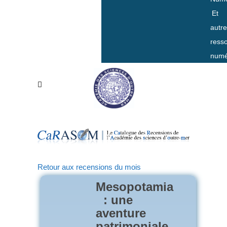
Et
autr
ress
numé
Retour aux recensions du mois
Mesopotamia
: une
aventure
patrimoniale