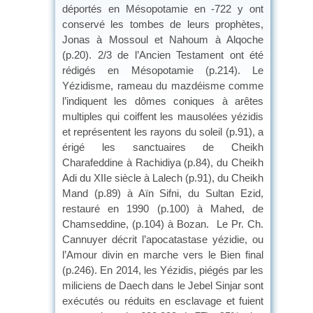
déportés en Mésopotamie en -722 y ont
conservé les tombes de leurs prophètes,
Jonas à Mossoul et Nahoum à Alqoche
(p.20). 2/3 de l’Ancien Testament ont été
rédigés en Mésopotamie (p.214). Le
Yézidisme, rameau du mazdéisme comme
l’indiquent les dômes coniques à arêtes
multiples qui coiffent les mausolées yézidis
et représentent les rayons du soleil (p.91), a
érigé les sanctuaires de Cheikh
Charafeddine à Rachidiya (p.84), du Cheikh
Adi du XIIe siècle à Lalech (p.91), du Cheikh
Mand (p.89) à Aïn Sifni, du Sultan Ezid,
restauré en 1990 (p.100) à Mahed, de
Chamseddine, (p.104) à Bozan. Le Pr. Ch.
Cannuyer décrit l’apocatastase yézidie, ou
l’Amour divin en marche vers le Bien final
(p.246). En 2014, les Yézidis, piégés par les
miliciens de Daech dans le Jebel Sinjar sont
exécutés ou réduits en esclavage et fuient