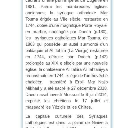
cadrans offerte par l’Impératrice Eugénie en
1881. Parmi les nombreuses églises
anciennes, la syriaque orthodoxe Mar
Touma érigée au VIIe siècle, restaurée en
1744, dotée d’une magnifique Porte Royale
en marbre, saccagée par Daech (p.130),
les syriaques catholiques Mar Touma, de
1863 qui possède un autel surmonté d’un
baldaquin et Al Tahira (La Vierge) restaurée
en 1744, détruite par Daech (p.142)
prolongée au XIX e siècle par une nouvelle
église, la chaldéenne Al Tahira Al Tahtaniyya
reconstruite en 1744, siège de l’archevêché
chaldéen, transféré à Erbil. Mgr Najib
Mikhaïl y a été sacré le 27 décembre 2018.
Daech avait investi Mossoul le 9 juin 2014,
expulsé les chrétiens le 17 juillet et
massacré les Yézidis et les Chiites.
La capitale culturelle des Syriaques
catholiques est dans la plaine de Ninive à