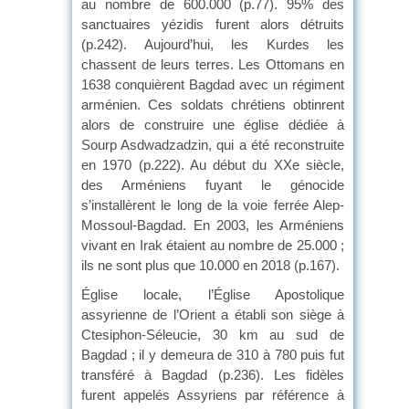
au nombre de 600.000 (p.77). 95% des
sanctuaires yézidis furent alors détruits
(p.242). Aujourd’hui, les Kurdes les
chassent de leurs terres. Les Ottomans en
1638 conquièrent Bagdad avec un régiment
arménien. Ces soldats chrétiens obtinrent
alors de construire une église dédiée à
Sourp Asdwadzadzin, qui a été reconstruite
en 1970 (p.222). Au début du XXe siècle,
des Arméniens fuyant le génocide
s’installèrent le long de la voie ferrée Alep-
Mossoul-Bagdad. En 2003, les Arméniens
vivant en Irak étaient au nombre de 25.000 ;
ils ne sont plus que 10.000 en 2018 (p.167).
Église locale, l’Église Apostolique
assyrienne de l’Orient a établi son siège à
Ctesiphon-Séleucie, 30 km au sud de
Bagdad ; il y demeura de 310 à 780 puis fut
transféré à Bagdad (p.236). Les fidèles
furent appelés Assyriens par référence à