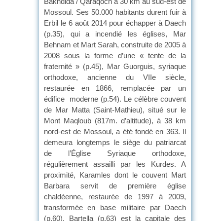
Bakhdida / Qaraqoch à 30 km au sud-est de
Mossoul. Ses 50.000 habitants durent fuir à
Erbil le 6 août 2014 pour échapper à Daech
(p.35), qui a incendié les églises, Mar
Behnam et Mart Sarah, construite de 2005 à
2008 sous la forme d’une « tente de la
fraternité » (p.45), Mar Guorguis, syriaque
orthodoxe, ancienne du VIIe siècle,
restaurée en 1866, remplacée par un
édifice moderne (p.54). Le célèbre couvent
de Mar Matta (Saint-Mathieu), situé sur le
Mont Maqloub (817m. d’altitude), à 38 km
nord-est de Mossoul, a été fondé en 363. Il
demeura longtemps le siège du patriarcat
de l’Église Syriaque orthodoxe,
régulièrement assailli par les Kurdes. A
proximité, Karamles dont le couvent Mart
Barbara servit de première église
chaldéenne, restaurée de 1997 à 2009,
transformée en base militaire par Daech
(p.60). Bartella (p.63) est la capitale des