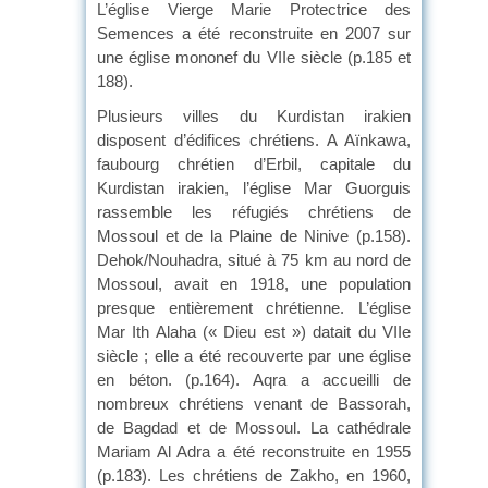
L’église Vierge Marie Protectrice des
Semences a été reconstruite en 2007 sur
une église mononef du VIIe siècle (p.185 et
188).
Plusieurs villes du Kurdistan irakien
disposent d’édifices chrétiens. A Aïnkawa,
faubourg chrétien d’Erbil, capitale du
Kurdistan irakien, l’église Mar Guorguis
rassemble les réfugiés chrétiens de
Mossoul et de la Plaine de Ninive (p.158).
Dehok/Nouhadra, situé à 75 km au nord de
Mossoul, avait en 1918, une population
presque entièrement chrétienne. L’église
Mar Ith Alaha (« Dieu est ») datait du VIIe
siècle ; elle a été recouverte par une église
en béton. (p.164). Aqra a accueilli de
nombreux chrétiens venant de Bassorah,
de Bagdad et de Mossoul. La cathédrale
Mariam Al Adra a été reconstruite en 1955
(p.183). Les chrétiens de Zakho, en 1960,