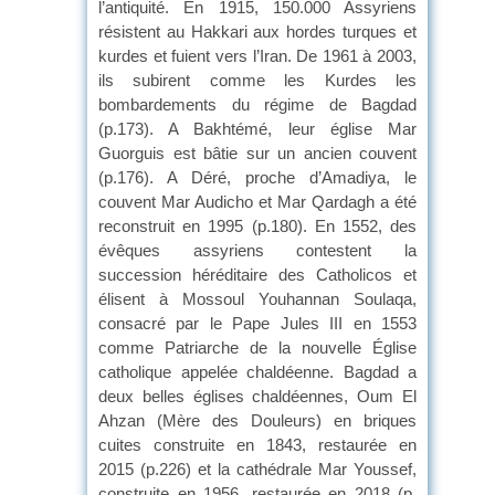
l’antiquité. En 1915, 150.000 Assyriens
résistent au Hakkari aux hordes turques et
kurdes et fuient vers l’Iran. De 1961 à 2003,
ils subirent comme les Kurdes les
bombardements du régime de Bagdad
(p.173). A Bakhtémé, leur église Mar
Guorguis est bâtie sur un ancien couvent
(p.176). A Déré, proche d’Amadiya, le
couvent Mar Audicho et Mar Qardagh a été
reconstruit en 1995 (p.180). En 1552, des
évêques assyriens contestent la
succession héréditaire des Catholicos et
élisent à Mossoul Youhannan Soulaqa,
consacré par le Pape Jules III en 1553
comme Patriarche de la nouvelle Église
catholique appelée chaldéenne. Bagdad a
deux belles églises chaldéennes, Oum El
Ahzan (Mère des Douleurs) en briques
cuites construite en 1843, restaurée en
2015 (p.226) et la cathédrale Mar Youssef,
construite en 1956, restaurée en 2018 (p.