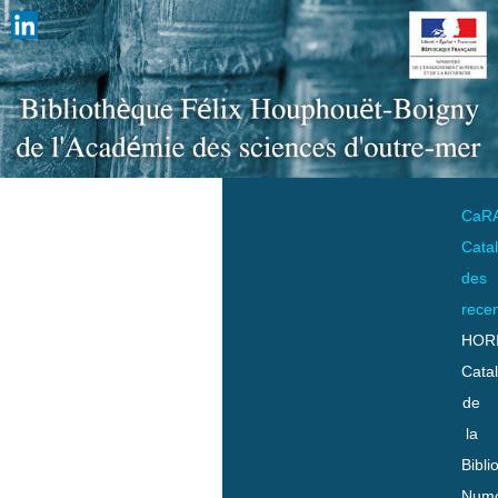
CaR
Cata
des
rece
HOR
Cata
de
la
Bibli
Numo