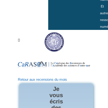
Et
autr
ress
numé
Retour aux recensions du mois
Je
vous
écris
des