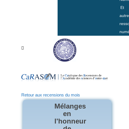
Et
autr
ress
numé
Retour aux recensions du mois
Mélanges
en
l'honneur
de