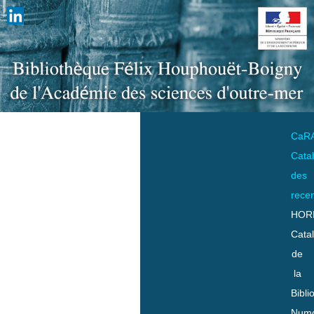
CaR
Cata
des
rece
HOR
Cata
de
la
Bibli
Numo