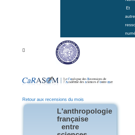
Et
autr
ress
numé
Retour aux recensions du mois
L'anthropologie
française
entre
sciences