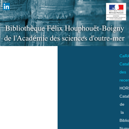
CaR
Cata
des
rece
HOR
Cata
de
la
Bibli
Numo