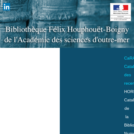
CaR
Cata
des
rece
HOR
Cata
de
la
Bibli
Numo