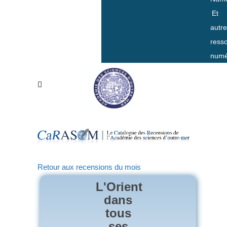
Et
autr
ress
numé
Retour aux recensions du mois
L'Orient
dans
tous
ses