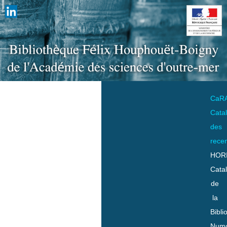
CaR
Cata
des
rece
HOR
Cata
de
la
Bibli
Numo