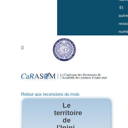
Et
autr
ress
numé
Retour aux recensions du mois
Le
territoire
de
l'Inini,