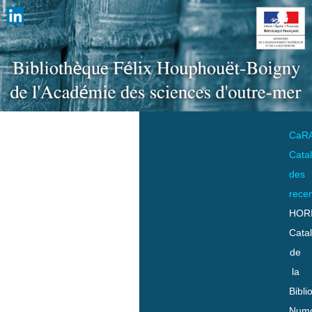
CaR
Cata
des
rece
HOR
Cata
de
la
Bibli
Numo