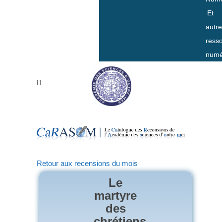
Et
autr
ress
numé
Retour aux recensions du mois
Le
martyre
des
chrétiens