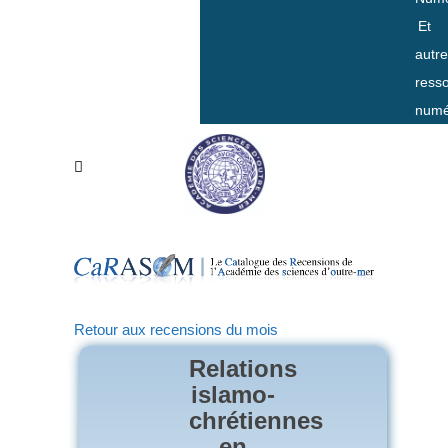
Et
autr
ress
numé
Retour aux recensions du mois
Relations
islamo-
chrétiennes
en