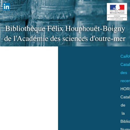
CaR
Cata
des
rece
HOR
Cata
de
la
Bibli
Numo