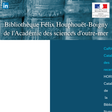
CaR
Cata
des
rece
HOR
Cata
de
la
Bibli
Numo