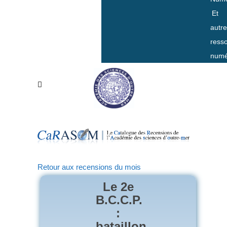
Et
autr
ress
numé
Retour aux recensions du mois
Le 2e
B.C.C.P.
:
bataillon