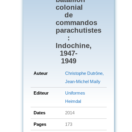
colonial
de
commandos
parachutistes
:
Indochine,
1947-
1949
Auteur
Christophe Dutrône,
Jean-Michel Maïly
Editeur
Uniformes
Heimdal
Dates
2014
Pages
173