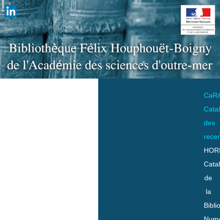
CaR
Cata
des
rece
HOR
Cata
de
la
Bibli
Numo