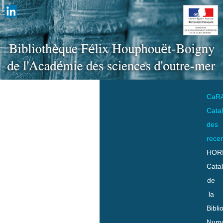
CaR
Cata
des
rece
HOR
Cata
de
la
Bibli
Numo