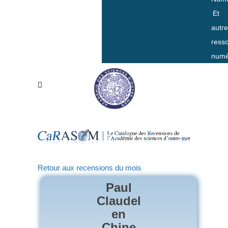
Et
autr
ress
numé
Retour aux recensions du mois
Paul
Claudel
en
Chine