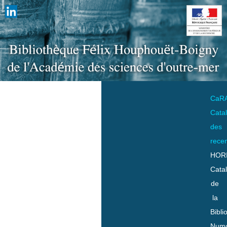
CaR
Cata
des
rece
HOR
Cata
de
la
Bibli
Numo