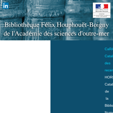
CaR
Cata
des
rece
HOR
Cata
de
la
Bibli
Numo