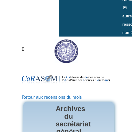
Et
autr
ress
numé
Retour aux recensions du mois
Archives
du
secrétariat
général