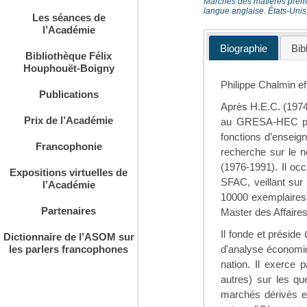
Marchés des matières premi
langue anglaise. États-Uni
Les séances de
l’Académie
Biographie
Bib
Bibliothèque Félix
Houphouët-Boigny
Philippe Chalmin ef
Publications
Après H.E.C. (1974)
Prix de l’Académie
au GRESA-HEC pour
fonctions d’enseig
Francophonie
recherche sur le n
(1976-1991). Il oc
Expositions virtuelles de
SFAC, veillant sur l
l’Académie
10000 exemplaires 
Partenaires
Master des Affaires
Il fonde et préside
Dictionnaire de l’ASOM sur
d'analyse économi
les parlers francophones
nation. Il exerce 
autres) sur les que
marchés dérivés et