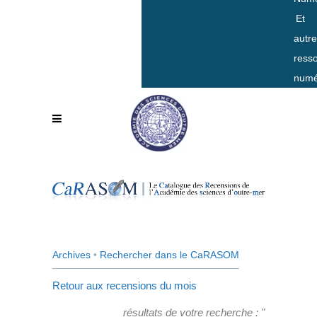
Et
autr
ress
numé
Archives
•
Rechercher dans le CaRASOM
Retour aux recensions du mois
résultats de votre recherche : "