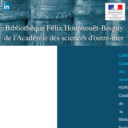
CaR
Cata
des
rece
HOR
Cata
de
la
Bibli
Numo