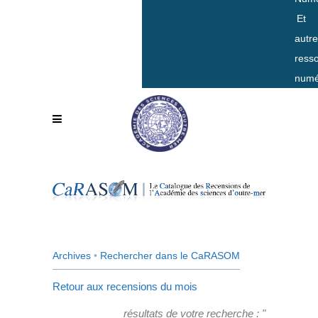
Et
autr
ress
numé
Archives
•
Rechercher dans le CaRASOM
Retour aux recensions du mois
résultats de votre recherche : "