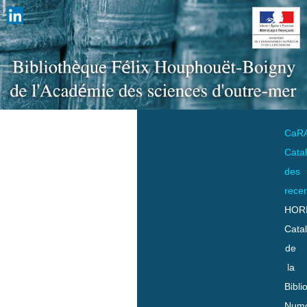
CaR
Cata
des
rece
HOR
Cata
de
la
Bibli
Numo