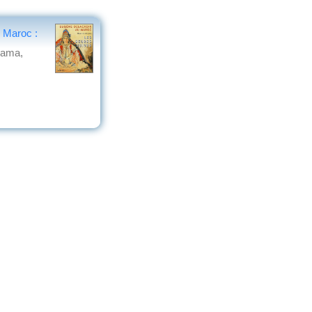
 Maroc :
rama,