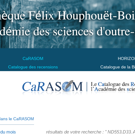
CaRASOM
HORIZO
Catalogue des recensions
Catalogue de la B
dans le CaRASOM
 du mois
résultats de votre recherche : " ND553.D33. 