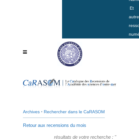
Et
autr
ress
numé
Archives
•
Rechercher dans le CaRASOM
Retour aux recensions du mois
résultats de votre recherche : "