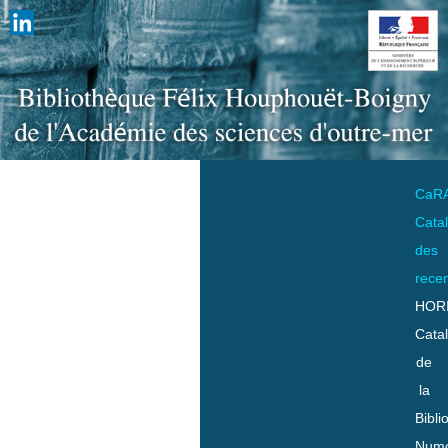
CaR
Cata
des
rece
HOR
Cata
de
la
Bibli
Numo