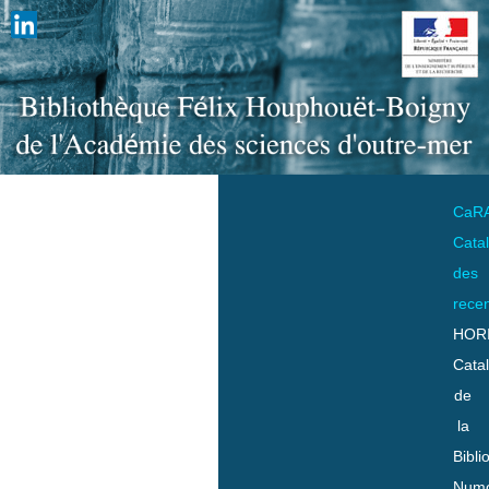
CaR
Cata
des
rece
HOR
Cata
de
la
Bibli
Numo