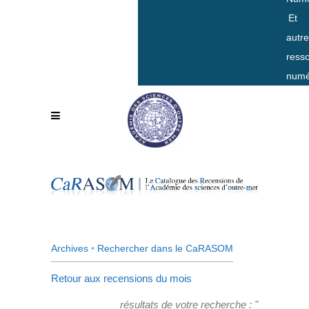
Et
autr
ress
numé
Archives
•
Rechercher dans le CaRASOM
Retour aux recensions du mois
résultats de votre recherche : "