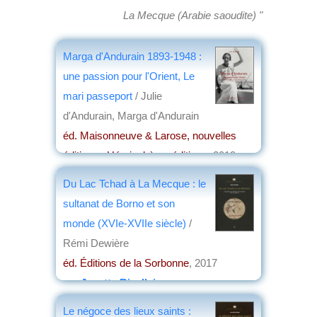
La Mecque (Arabie saoudite) "
Marga d'Andurain 1893-1948 :
une passion pour l'Orient, Le
mari passeport
/ Julie
d'Andurain, Marga d'Andurain
éd. Maisonneuve & Larose, nouvelles
éditions , Hémisphères éditions
, 2019
par
Claude Briand-Ponsart
Du Lac Tchad à La Mecque : le
sultanat de Borno et son
monde (XVIe-XVIIe siècle)
/
Rémi Dewière
éd. Éditions de la Sorbonne
, 2017
par
Josette Rivallain
Le négoce des lieux saints :