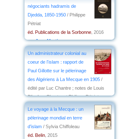
négociants hadramis de
Djedda, 1850-1950
/ Philippe
Pétriat
éd. Publications de la Sorbonne
, 2016
par
Jean Martin
Un administrateur colonial au
coeur de l'islam : rapport de
Paul Gillotte sur le pèlerinage
des Algériens à La Mecque en 1905
/
édité par Luc Chantre ; notes de Louis
Blin, Luc Chantre et Philippe Pétriat
éd. Presses universitaires de Provence
,
Le voyage à la Mecque : un
2016
pèlerinage mondial en terre
par
Jean Nemo
d’islam
/ Sylvia Chiffoleau
éd. Belin
, 2015