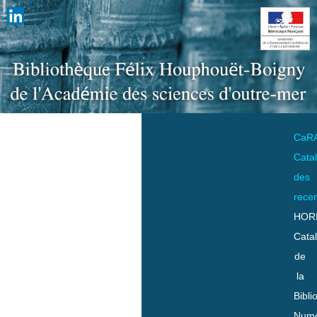
CaR
Cata
des
rece
HOR
Cata
de
la
Bibli
Numo