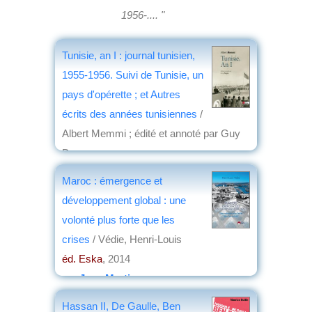
1956-.... "
Tunisie, an I : journal tunisien,
1955-1956. Suivi de Tunisie, un
pays d'opérette ; et Autres
écrits des années tunisiennes
/
Albert Memmi ; édité et annoté par Guy
Dugas
éd. CNRS
, 2017
Maroc : émergence et
par
Annie Krieger-Krynicki
développement global : une
volonté plus forte que les
crises
/ Védie, Henri-Louis
éd. Eska
, 2014
par
Jean Martin
Hassan II, De Gaulle, Ben