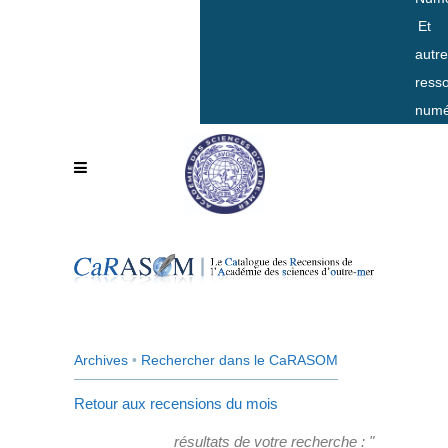
Et
autr
ress
numé
Archives
•
Rechercher dans le CaRASOM
Retour aux recensions du mois
résultats de votre recherche : "