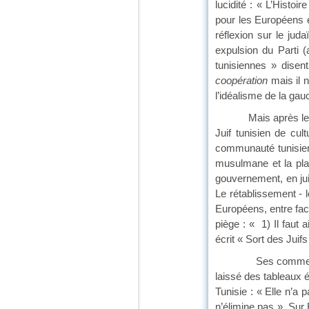
lucidité : « L’Histoi
pour les Européens 
réflexion sur le ju
expulsion du Parti 
tunisiennes » disen
coopération
mais il n
l’idéalisme de la gau
Mais après les évén
Juif tunisien de cul
communauté tunisien
musulmane et la plac
gouvernement, en jui
Le rétablissement - 
Européens, entre fact
piège : « 1) Il faut 
écrit « Sort des Juifs
Ses commentaires po
laissé des tableaux 
Tunisie : « Elle n’a p
n’élimine pas ». Sur