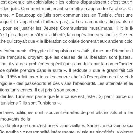
re est devenue anticolonialiste ; les colons disparaissent : c’est to
et les juifs. Comment maintenant se mettre à apprendre l’arabe ». 
daïsme. « Beaucoup de juifs sont communistes en Tunisie, c’est une
(auquel il n’appartient d’ailleurs pas). « Les camarades dirigeant
t, pour se justifier les Jeunes Communistes musulmans. Il lit le l
’est plus dupe : « s’il y a la liberté, la coopération sera inutile. Ce se
che qui croyait que « la libération coloniale donnerait aux anciens co
ements d’Egypte et l’expulsion des Juifs, il mesure l’étendue du 
ture française, croyant que les causes de la libération sont justes. 
ne, il y a des problèmes spécifiques aux Juifs par la non coïncide
e qu’elle prendra dans la suite ». Il redoute « que le grand fait co
llet 1956 « fait taxer tous les couvre-chefs à l’exception des fez et
logique - des passeports et des visas l’abasourdit. Les attentats et 
ions tunisiennes. Il est pris à son propre
aider les Tunisiens parce que leur cause est juste ; 2) partir parce q
 tunisiens ? Ils sont Tunisiens ».
litiques sont souvent émaillés de portraits incisifs et à l’empo
émouvants de la
as dû être jolie car c’est une vilaine vieille ». Sartre : « écrivain soci
 Bourguiba : « personnalité intéressante, plusieurs sincérités, viole