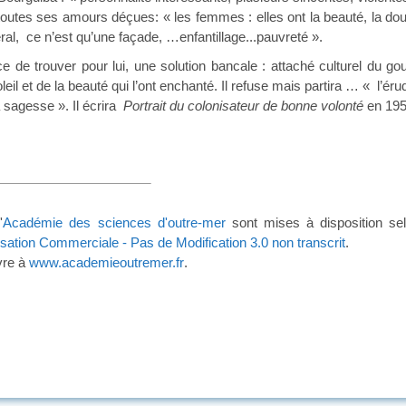
ie toutes ses amours déçues: « les femmes : elles ont la beauté, la douc
l, ce n’est qu’une façade, …enfantillage...pauvreté ».
ouver pour lui, une solution bancale : attaché culturel du go
oleil et de la beauté qui l’ont enchanté. Il refuse mais partira … « l’érud
 sagesse ». Il écrira
Portrait du
colonisateur de bonne volonté
e
'
Académie des sciences d'outre-mer
sont mises à disposition se
lisation Commerciale - Pas de Modification 3.0 non transcrit
.
vre à
www.academieoutremer.fr
.