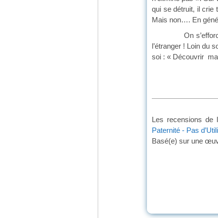
qui se détruit, il cr
Mais non…. En généra
On s’efforce de tr
l’étranger ! Loin du s
soi : « Découvrir ma
Les recensions de l
Paternité - Pas d’Uti
Basé(e) sur une œu