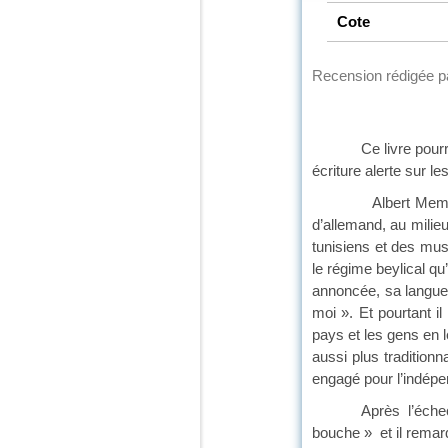
Cote
Recension rédigée 
Ce livre pourrait au
écriture alerte sur 
Albert Memmi, roma
d’allemand, au milieu
tunisiens et des musu
le régime beylical qu
annoncée, sa langue, 
moi ». Et pourtant i
pays et les gens en l
aussi plus tradition
engagé pour l’indépen
Après l’échec des n
bouche » et il remar