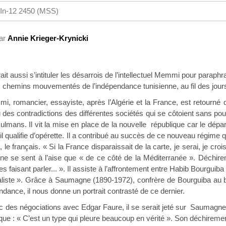
In-12 2450 (MSS)
par
Annie Krieger-Krynicki
ssi s’intituler les désarrois de l’intellectuel Memmi pour paraphras
les chemins mouvementés de l’indépendance tunisienne, au fil des jour
ncier, essayiste, après l’Algérie et la France, est retourné 
 des contradictions des différentes sociétés qui se côtoient sans pour 
lmans. Il vit la mise en place de la nouvelle république car le dépar
’il qualifie d’opérette. Il a contribué au succès de ce nouveau régime 
le français. « Si la France disparaissait de la carte, je serai, je croi
l ne se sent à l’aise que « de ce côté de la Méditerranée ». Déchir
es faisant parler... ». Il assiste à l’affrontement entre Habib Bourgui
naliste ». Grâce à Saumagne (1890-1972), confrère de Bourguiba au 
dance, il nous donne un portrait contrasté de ce dernier.
égociations avec Edgar Faure, il se serait jeté sur Saumagne « l’
que : « C’est un type qui pleure beaucoup en vérité ». Son déchirem