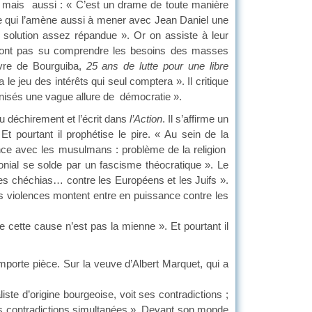
ut » mais aussi : « C’est un drame de toute manière
Ce qui l’amène aussi à mener avec Jean Daniel une
 solution assez répandue ». Or on assiste à leur
s n’ont pas su comprendre les besoins des masses
ivre de Bourguiba,
25 ans de lutte pour une libre
ra le jeu des intérêts qui seul comptera ». Il critique
lonisés une vague allure de démocratie ».
déchirement et l’écrit dans
l’Action
. Il s’affirme un
Et pourtant il prophétise le pire. « Au sein de la
nce avec les musulmans : problème de la religion
lonial se solde par un fascisme théocratique ». Le
 des chéchias… contre les Européens et les Juifs ».
les violences montent entre en puissance contre les
ue cette cause n’est pas la mienne ». Et pourtant il
rte pièce. Sur la veuve d’Albert Marquet, qui a
aliste d’origine bourgeoise, voit ses contradictions ;
ntes contradictions simultanées ». Devant son monde