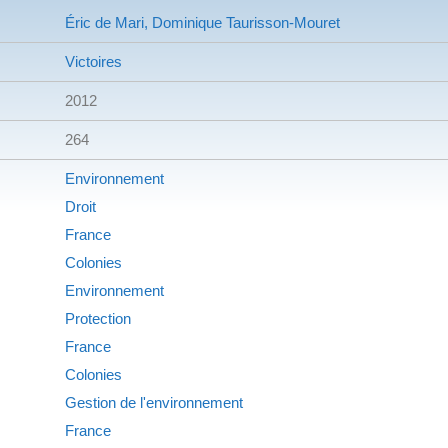
Éric de Mari, Dominique Taurisson-Mouret
Victoires
2012
264
Environnement
Droit
France
Colonies
Environnement
Protection
France
Colonies
Gestion de l'environnement
France