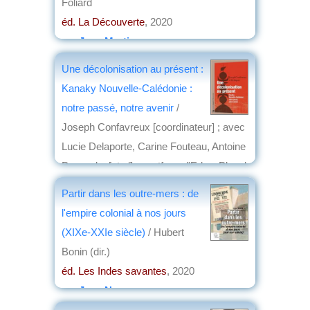
Foliard
éd. La Découverte
, 2020
par
Jean Martin
Une décolonisation au présent :
Kanaky Nouvelle-Calédonie :
notre passé, notre avenir
/
Joseph Confavreux [coordinateur] ; avec
Lucie Delaporte, Carine Fouteau, Antoine
Perraud,...[et al] ; postface d'Edwy Plenel
éd. La Découverte
, 2020
Partir dans les outre-mers : de
par
Emmanuel Desclèves
l'empire colonial à nos jours
(XIXe-XXIe siècle)
/ Hubert
Bonin (dir.)
éd. Les Indes savantes
, 2020
par
Jean Nemo