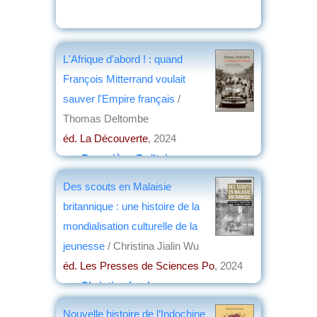
L'Afrique d'abord ! : quand
François Mitterrand voulait
sauver l'Empire français
/
Thomas Deltombe
éd. La Découverte
, 2024
par
Geneviève Goëtzinger
Des scouts en Malaisie
britannique : une histoire de la
mondialisation culturelle de la
jeunesse
/ Christina Jialin Wu
éd. Les Presses de Sciences Po
, 2024
par
Christian Lochon
Nouvelle histoire de l’Indochine