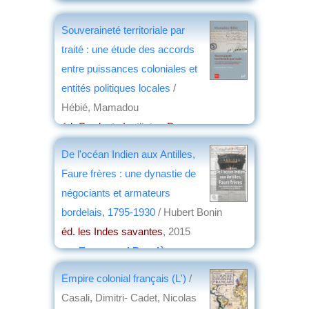
Souveraineté territoriale par
traité : une étude des accords
entre puissances coloniales et
entités politiques locales
/
Hébié, Mamadou
éd. Graduate Institute - Presses
universitaires de France
, 2015
De l'océan Indien aux Antilles,
par
Joëlle le Morzellec
Faure frères : une dynastie de
négociants et armateurs
bordelais, 1795-1930
/ Hubert Bonin
éd. les Indes savantes
, 2015
par
Emmanuel Desclèves
Empire colonial français (L')
/
Casali, Dimitri- Cadet, Nicolas