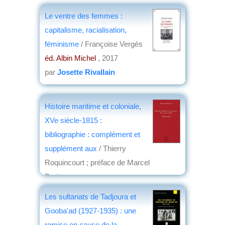
Le ventre des femmes :
capitalisme, racialisation,
féminisme
/ Françoise Vergès
éd. Albin Michel
, 2017
par
Josette Rivallain
Histoire maritime et coloniale,
XVe siècle-1815 :
bibliographie : complément et
supplément aux
/ Thierry
Roquincourt ; préface de Marcel
Dorigny,...
éd. SPM
, 2017
Les sultanats de Tadjoura et
par
Jean Nemo
Gooba'ad (1927-1935) : une
remise en cause de la