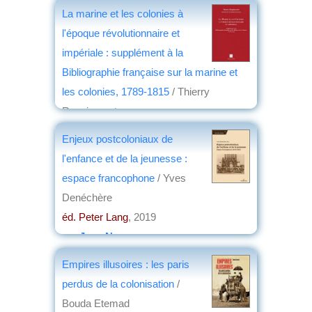
La marine et les colonies à
l'époque révolutionnaire et
impériale : supplément à la
Bibliographie française sur la marine et
les colonies, 1789-1815
/ Thierry
Roquincourt
éd. SPM
, 2019
Enjeux postcoloniaux de
par
Josette Rivallain
l'enfance et de la jeunesse :
espace francophone
/ Yves
Denéchère
éd. Peter Lang
, 2019
par
Jean Nemo
Empires illusoires : les paris
perdus de la colonisation
/
Bouda Etemad