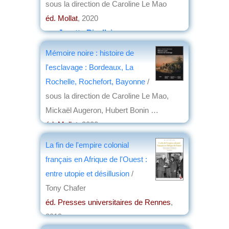
sous la direction de Caroline Le Mao
éd. Mollat
, 2020
par
Josette Rivallain
Mémoire noire : histoire de
l'esclavage : Bordeaux, La
Rochelle, Rochefort, Bayonne
/
sous la direction de Caroline Le Mao,
Mickaël Augeron, Hubert Bonin …
éd. Mollat
, 2020
par
Josette Rivallain
La fin de l'empire colonial
français en Afrique de l'Ouest :
entre utopie et désillusion
/
Tony Chafer
éd. Presses universitaires de Rennes
,
2019