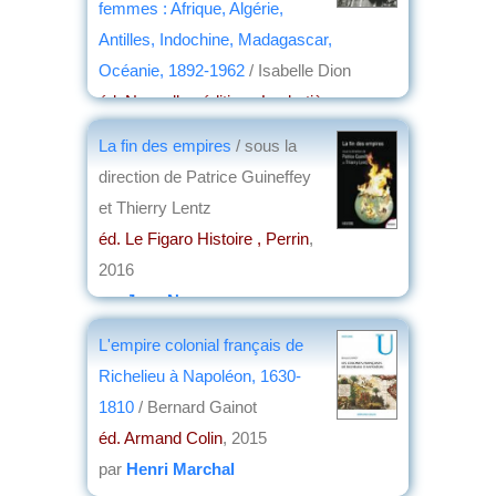
femmes : Afrique, Algérie,
Antilles, Indochine, Madagascar,
Océanie, 1892-1962
/ Isabelle Dion
éd. Nouvelles éditions Loubatières ,
Archives nationales d'outre-mer
, 2016
La fin des empires
/ sous la
par
Josette Rivallain
direction de Patrice Guineffey
et Thierry Lentz
éd. Le Figaro Histoire , Perrin
,
2016
par
Jean Nemo
L'empire colonial français de
Richelieu à Napoléon, 1630-
1810
/ Bernard Gainot
éd. Armand Colin
, 2015
par
Henri Marchal