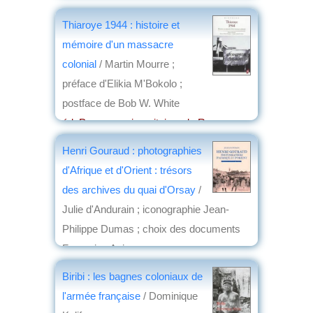
éd. Casa-Express éditions
, 2017
Thiaroye 1944 : histoire et
par
Jean Martin
mémoire d'un massacre
colonial
/ Martin Mourre ;
préface d'Elikia M'Bokolo ;
postface de Bob W. White
éd. Presses universitaires de Rennes
,
2017
Henri Gouraud : photographies
par
Jean Nemo
d'Afrique et d'Orient : trésors
des archives du quai d'Orsay
/
Julie d'Andurain ; iconographie Jean-
Philippe Dumas ; choix des documents
Françoise Aujogue
éd. Éditions Pierre de Taillac , Archives
Biribi : les bagnes coloniaux de
diplomatiques
, 2017
l'armée française
/ Dominique
par
Jacques Frémeaux