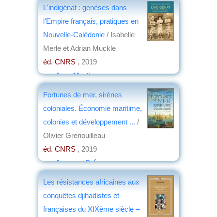
par
Jean Nemo
L'indigénat : genèses dans
l'Empire français, pratiques en
Nouvelle-Calédonie
/ Isabelle
Merle et Adrian Muckle
éd. CNRS
, 2019
par
Jean Martin
Fortunes de mer, sirènes
coloniales. Économie maritime,
colonies et développement ...
/
Olivier Grenouilleau
éd. CNRS
, 2019
par
Jacques Frémeaux
Les résistances africaines aux
conquêtes djihadistes et
françaises du XIXème siècle –