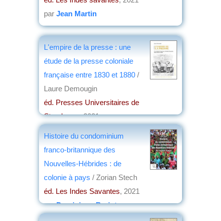
par
Jean Martin
L'empire de la presse : une
étude de la presse coloniale
française entre 1830 et 1880
/
Laure Demougin
éd. Presses Universitaires de
Strasbourg
, 2021
par
Patrick Forestier
Histoire du condominium
franco-britannique des
Nouvelles-Hébrides : de
colonie à pays
/ Zorian Stech
éd. Les Indes Savantes
, 2021
par
Dominique Barjot