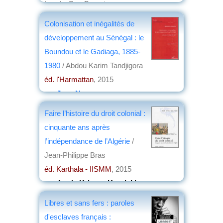
Lyon) ; Guy Brunet
éd. Peter Lang
, 2015
Colonisation et inégalités de
par
Jean Nemo
développement au Sénégal : le
Boundou et le Gadiaga, 1885-
1980
/ Abdou Karim Tandjigora
éd. l'Harmattan
, 2015
par
Jean Nemo
Faire l’histoire du droit colonial :
cinquante ans après
l’indépendance de l’Algérie
/
Jean-Philippe Bras
éd. Karthala - IISMM
, 2015
par
Annie Krieger-Krynicki
Libres et sans fers : paroles
d'esclaves français :