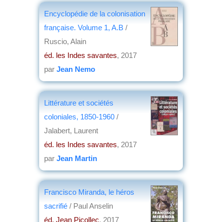
Encyclopédie de la colonisation
française. Volume 1, A.B
/
Ruscio, Alain
éd. les Indes savantes
, 2017
par
Jean Nemo
Littérature et sociétés
coloniales, 1850-1960
/
Jalabert, Laurent
éd. les Indes savantes
, 2017
par
Jean Martin
Francisco Miranda, le héros
sacrifié
/ Paul Anselin
éd. Jean Picollec
, 2017