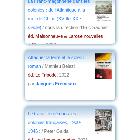
La Franc-maçonnerie dans les
colonies : de l'Atlantique à la
mer de Chine (XVIIIe-XXe
siècle)
/ sous la direction d'Éric Saunier
éd. Maisonneuve & Larose nouvelles
éditions
, 2022
par
Christian Lochon
Attaquer la terre et le soleil :
roman
/ Mathieu Belezi
éd. Le Tripode
, 2022
par
Jacques Frémeaux
Le travail forcé dans les
colonies françaises, 1900-
1946 :
/ Peter Gaida
éd. Les Indes savantes
, 2021