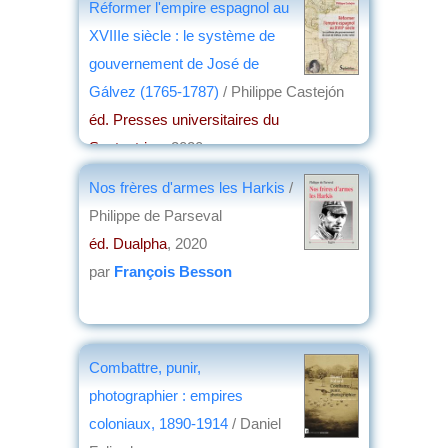
Réformer l'empire espagnol au
XVIIIe siècle : le système de
gouvernement de José de
Gálvez (1765-1787)
/ Philippe Castejón
éd. Presses universitaires du
Septentrion
, 2020
par
Elisabeth Dufourcq
Nos frères d'armes les Harkis
/
Philippe de Parseval
éd. Dualpha
, 2020
par
François Besson
Combattre, punir,
photographier : empires
coloniaux, 1890-1914
/ Daniel