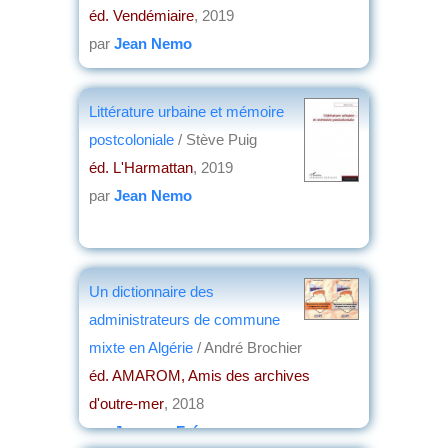
éd. Vendémiaire
, 2019
par
Jean Nemo
Littérature urbaine et mémoire
postcoloniale
/ Stève Puig
éd. L'Harmattan
, 2019
par
Jean Nemo
Un dictionnaire des
administrateurs de commune
mixte en Algérie
/ André Brochier
éd. AMAROM, Amis des archives
d'outre-mer
, 2018
par
Jacques Frémeaux