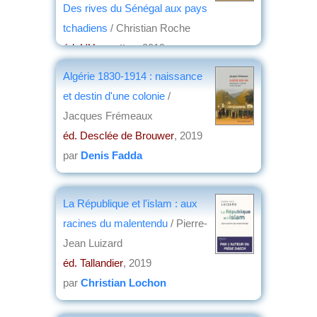
Des rives du Sénégal aux pays
tchadiens
/ Christian Roche
éd. L'Harmattan
, 2019
par
Jean Nemo
Algérie 1830-1914 : naissance
et destin d'une colonie
/
Jacques Frémeaux
éd. Desclée de Brouwer
, 2019
par
Denis Fadda
La République et l'islam : aux
racines du malentendu
/ Pierre-
Jean Luizard
éd. Tallandier
, 2019
par
Christian Lochon