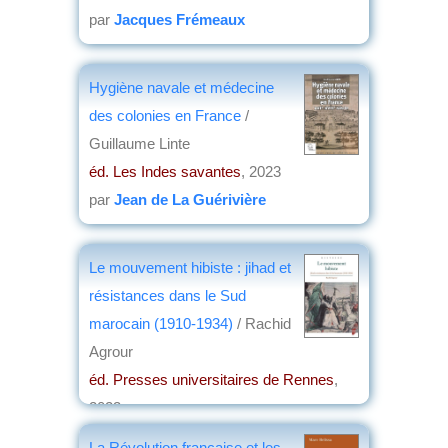
par
Jacques Frémeaux
Hygiène navale et médecine
des colonies en France
/
Guillaume Linte
éd. Les Indes savantes
, 2023
par
Jean de La Guérivière
Le mouvement hibiste : jihad et
résistances dans le Sud
marocain (1910-1934)
/ Rachid
Agrour
éd. Presses universitaires de Rennes
,
2023
par
Stéphane VALTER
La Révolution française et les