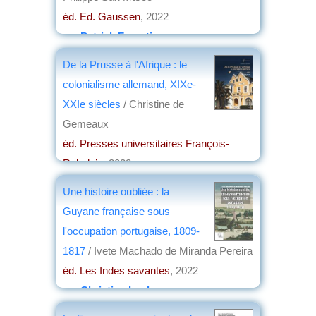
éd. Ed. Gaussen
, 2022
par
Patrick Forestier
De la Prusse à l'Afrique : le
colonialisme allemand, XIXe-
XXIe siècles
/ Christine de
Gemeaux
éd. Presses universitaires François-
Rabelais
, 2022
par
Henri Marchal
Une histoire oubliée : la
Guyane française sous
l'occupation portugaise, 1809-
1817
/ Ivete Machado de Miranda Pereira
éd. Les Indes savantes
, 2022
par
Christian Lochon