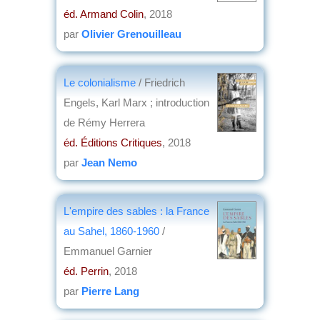
éd. Armand Colin
, 2018
par
Olivier Grenouilleau
Le colonialisme
/ Friedrich
Engels, Karl Marx ; introduction
de Rémy Herrera
éd. Éditions Critiques
, 2018
par
Jean Nemo
L'empire des sables : la France
au Sahel, 1860-1960
/
Emmanuel Garnier
éd. Perrin
, 2018
par
Pierre Lang