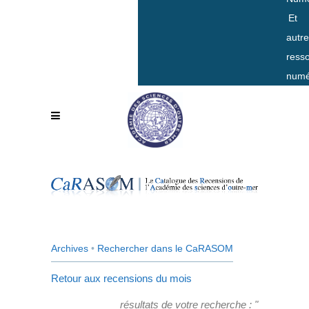
Et
autr
ress
numé
Archives
•
Rechercher dans le CaRASOM
Retour aux recensions du mois
résultats de votre recherche : "