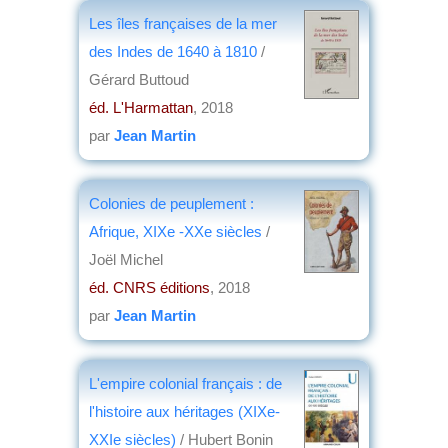
Les îles françaises de la mer
des Indes de 1640 à 1810
/
Gérard Buttoud
éd. L'Harmattan
, 2018
par
Jean Martin
Colonies de peuplement :
Afrique, XIXe -XXe siècles
/
Joël Michel
éd. CNRS éditions
, 2018
par
Jean Martin
L'empire colonial français : de
l'histoire aux héritages (XIXe-
XXIe siècles)
/ Hubert Bonin