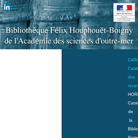
CaR
Cata
des
rece
HOR
Cata
de
la
Bibli
Numo