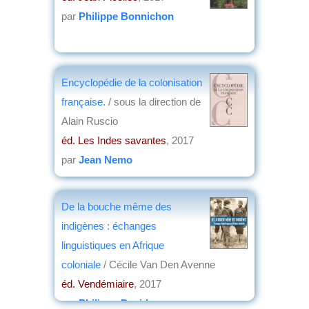
par
Philippe Bonnichon
Encyclopédie de la colonisation
française.
/ sous la direction de
Alain Ruscio
éd. Les Indes savantes
, 2017
par
Jean Nemo
De la bouche même des
indigènes : échanges
linguistiques en Afrique
coloniale
/ Cécile Van Den Avenne
éd. Vendémiaire
, 2017
par
Philippe David