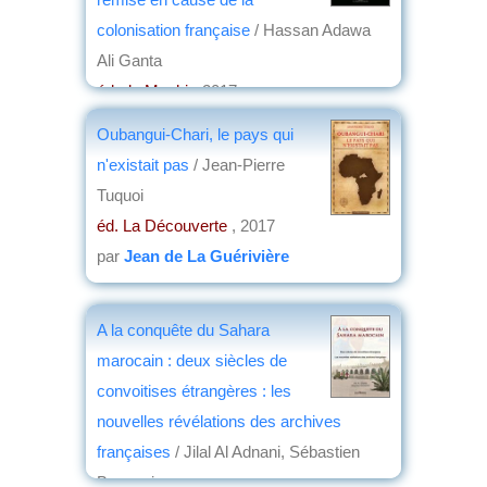
colonisation française
/ Hassan Adawa
Ali Ganta
éd. du Menhir
, 2017
par
Jean Martin
Oubangui-Chari, le pays qui
n'existait pas
/ Jean-Pierre
Tuquoi
éd. La Découverte
, 2017
par
Jean de La Guérivière
A la conquête du Sahara
marocain : deux siècles de
convoitises étrangères : les
nouvelles révélations des archives
françaises
/ Jilal Al Adnani, Sébastien
Boussois