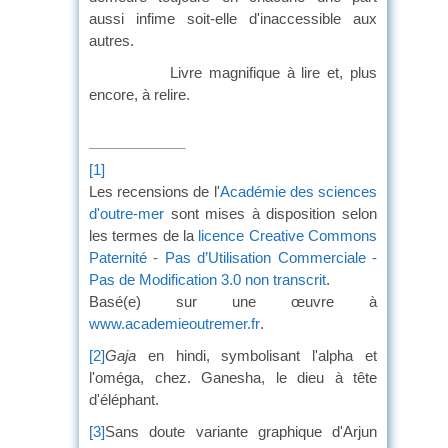
aussi infime soit-elle d'inaccessible aux
autres.
Livre magnifique à lire et, plus
encore, à relire.
[1]
Les recensions de l'
Académie des sciences
d'outre-mer
sont mises à disposition selon
les termes de la
licence Creative Commons
Paternité - Pas d’Utilisation Commerciale -
Pas de Modification 3.0 non transcrit
.
Basé(e) sur une œuvre à
www.academieoutremer.fr
.
[2]
Gaja
en hindi, symbolisant l'alpha et
l'oméga, chez. Ganesha, le dieu à tête
d'éléphant.
[3]
Sans doute variante graphique d'Arjun