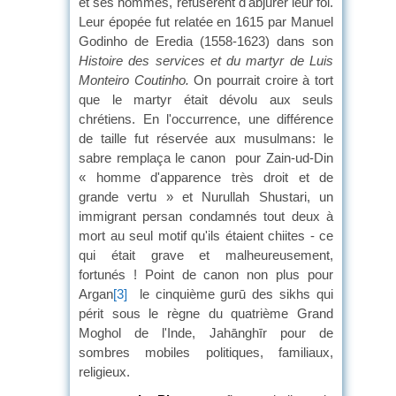
et ses hommes, refusèrent d'abjurer leur foi.
Leur épopée fut relatée en 1615 par Manuel
Godinho de Eredia (1558-1623) dans son
Histoire des services et du martyr de Luis
Monteiro Coutinho.
On pourrait croire à tort
que le martyr était dévolu aux seuls
chrétiens. En l'occurrence, une différence
de taille fut réservée aux musulmans: le
sabre remplaça le canon pour Zain-ud-Din
« homme d'apparence très droit et de
grande vertu » et Nurullah Shustari, un
immigrant persan condamnés tout deux à
mort au seul motif qu'ils étaient chiites - ce
qui était grave et malheureusement,
fortunés ! Point de canon non plus pour
Argan
[3]
le cinquième gurū des sikhs qui
périt sous le règne du quatrième Grand
Moghol de l'Inde, Jahānghīr pour de
sombres mobiles politiques, familiaux,
religieux.