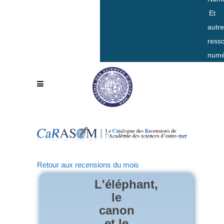
Et
autr
ress
numé
Retour aux recensions du mois
L'éléphant,
le
canon
et le