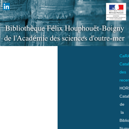
CaR
Cata
des
rece
HOR
Cata
de
la
Bibli
Numo