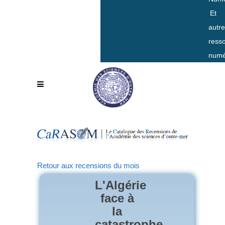
Et
autr
ress
numé
Retour aux recensions du mois
L'Algérie
face à
la
catastrophe