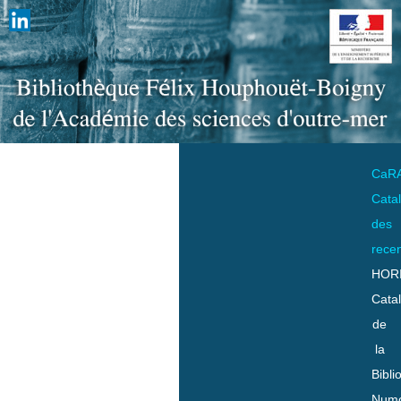
CaR
Cata
des
rece
HOR
Cata
de
la
Bibli
Numo