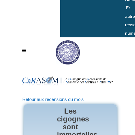
Et
autr
ress
numé
Retour aux recensions du mois
Les
cigognes
sont
immortelles