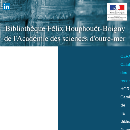
CaR
Cata
des
rece
HOR
Cata
de
la
Bibli
Numo