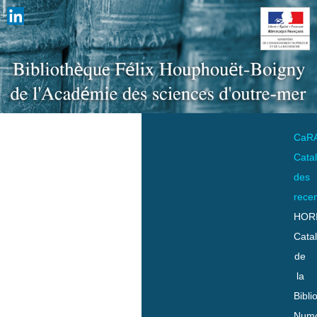
CaR
Cata
des
rece
HOR
Cata
de
la
Bibli
Numo