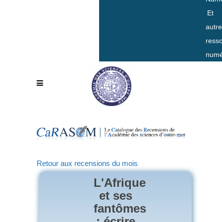
Et
autr
ress
numé
Retour aux recensions du mois
L'Afrique
et ses
fantômes
: écrire