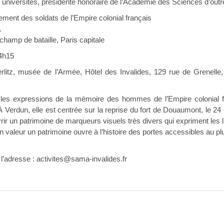
 universités, présidente honoraire de l’Académie des Sciences d’out
ment des soldats de l’Empire colonial français
.
hamp de bataille, Paris capitale
14h15
erlitz, musée de l’Armée, Hôtel des Invalides, 129 rue de Grenelle, 
 les expressions de la mémoire des hommes de l’Empire colonial 
 À Verdun, elle est centrée sur la reprise du fort de Douaumont, le 24
vrir un patrimoine de marqueurs visuels très divers qui expriment les li
 en valeur un patrimoine ouvre à l’histoire des portes accessibles au 
à l’adresse : activites@sama-invalides.fr