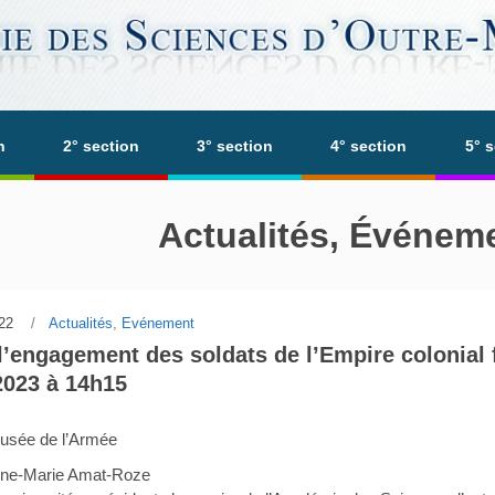
n
2° section
3° section
4° section
5° 
Actualités, Événem
22
Actualités
,
Evénement
’engagement des soldats de l’Empire colonial 
 2023 à 14h15
usée de l’Armée
nne-Marie Amat-Roze