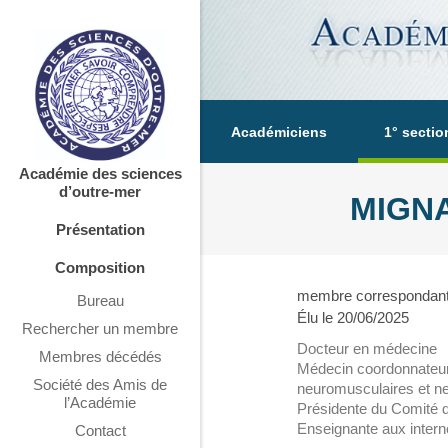
Académiciens
1° sectio
Académie des sciences
d’outre-mer
MIGNA
Présentation
Composition
membre correspondant 
Bureau
Élu le 20/06/2025
Rechercher un membre
Docteur en médecine
Membres décédés
Médecin coordonnateur
Société des Amis de
neuromusculaires et n
l’Académie
Présidente du Comité d
Enseignante aux intern
Contact