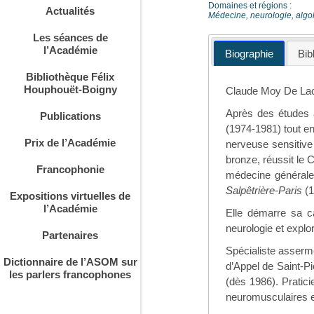
Domaines et régions :
Actualités
Médecine, neurologie, algo
Les séances de
l’Académie
Biographie
Bib
Bibliothèque Félix
Houphouët-Boigny
Claude Moy De Lacr
Après des études à
Publications
(1974-1981) tout en
Prix de l’Académie
nerveuse sensitive
bronze, réussit le 
Francophonie
médecine générale.
Salpêtrière-Paris
(1
Expositions virtuelles de
l’Académie
Elle démarre sa ca
neurologie et expl
Partenaires
Spécialiste asserme
Dictionnaire de l’ASOM sur
d’Appel de Saint-P
les parlers francophones
(dès 1986). Pratici
neuromusculaires e