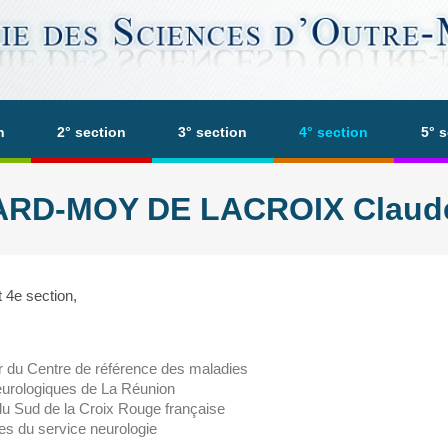
n
2° section
3° section
4° section
5° 
RD-MOY DE LACROIX Claude 
4e section,
 du Centre de référence des maladies
eurologiques de La Réunion
u Sud de la Croix Rouge française
es du service neurologie