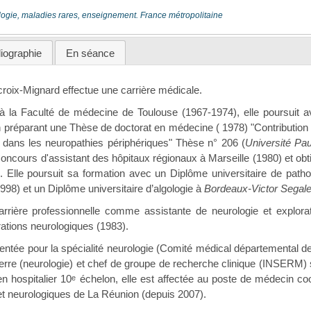
logie, maladies rares, enseignement. France métropolitaine
liographie
En séance
oix-Mignard effectue une carrière médicale.
 la Faculté de médecine de Toulouse (1967-1974), elle poursuit ave
 préparant une Thèse de doctorat en médecine ( 1978) "Contribution 
 dans les neuropathies périphériques" Thèse n° 206 (
Université Pau
Concours d'assistant des hôpitaux régionaux à Marseille (1980) et obti
 Elle poursuit sa formation avec un Diplôme universitaire de path
998) et un Diplôme universitaire d’algologie à
Bordeaux-Victor Segal
rrière professionnelle comme assistante de neurologie et explora
orations neurologiques (1983).
ntée pour la spécialité neurologie (Comité médical départemental de 
ierre (neurologie) et chef de groupe de recherche clinique (INSERM)
en hospitalier 10
échelon, elle est affectée au poste de médecin c
e
t neurologiques de La Réunion (depuis 2007).