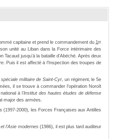
est nommé capitaine et prend le commandement du
1
er
on unité au Liban dans la Force intérimaire des
on Tacaud jusqu'à la bataille d'Abéché. Après deux
re
. Puis il est affecté à l’Inspection des troupes de
spéciale militaire de
Saint-Cyr
, un régiment, le 5e
mées, il se trouve à commander l’opération Noroît
ational à l
'
I
nstitut des hautes études de défense
état-major des armées.
s (1997-2000), les Forces Françaises aux Antilles
 et l'Asie modernes
(1986), il est plus tard auditeur