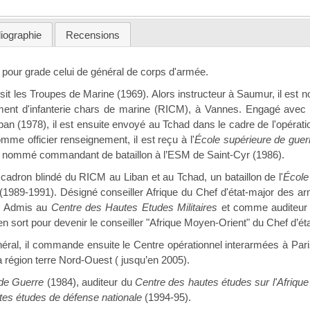
liographie
Recensions
 pour grade celui de général de corps d'armée.
oisit les Troupes de Marine (1969). Alors instructeur à Saumur, il 
ent d'infanterie chars de marine (RICM), à Vannes. Engagé avec s
ban (1978), il est ensuite envoyé au Tchad dans le cadre de l'opérati
me officier renseignement, il est reçu à l'
École supérieure de guer
e nommé commandant de bataillon à l’ESM de Saint-Cyr (1986).
adron blindé du RICM au Liban et au Tchad, un bataillon de l'
École 
(1989-1991). Désigné conseiller Afrique du Chef d'état-major des ar
. Admis au
Centre des Hautes Etudes Militaires
et comme auditeur n
l en sort pour devenir le conseiller "Afrique Moyen-Orient" du Chef d’
éral, il commande ensuite le Centre opérationnel interarmées à Pari
a région terre Nord-Ouest ( jusqu’en 2005).
de Guerre
(1984), auditeur du
Centre des hautes études sur l'Afrique
utes études de défense nationale
(1994-95).