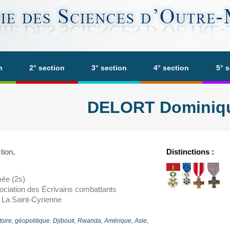
n
2° section
3° section
4° section
5° 
DELORT Dominiq
tion,
Distinctions :
mée (2s)
sociation des Écrivains combattants
 La Saint-Cyrienne
toire, géopolitique. Djibouti, Rwanda, Amérique, Asie,