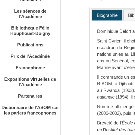
Les séances de
Biographie
Bib
l’Académie
Bibliothèque Félix
Dominique Delort a
Houphouët-Boigny
Saint-Cyrien, il ch
Publications
escadron du Régim
nations unies au Li
Prix de l’Académie
ans au Sénégal, com
Marine avant d'êtr
Francophonie
Il commande un esc
Expositions virtuelles de
RIAOM, à Djibouti 
l’Académie
au Rwanda (1993)
Partenaires
nationale
(1994), i
Nommé officier gén
Dictionnaire de l’ASOM sur
les parlers francophones
(2000-2002), puis l
Breveté de l'
École 
de l'
Institut des ha