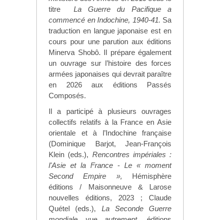
titre
La Guerre du Pacifique a
commencé en Indochine, 1940-41.
Sa
traduction en langue japonaise est en
cours pour une parution aux éditions
Minerva Shobô. Il prépare également
un ouvrage sur l
’
histoire des forces
armées japonaises qui devrait paraître
en 2026 aux éditions Passés
Composés.
Il a participé à plusieurs ouvrages
collectifs relatifs à la France en Asie
orientale et à l’Indochine française
(Dominique Barjot, Jean-François
Klein (eds.),
Rencontres impériales :
l'Asie et la France - Le «
moment
Second Empire
»
,
Hémisphère
éditions / Maisonneuve & Larose
nouvelles éditions, 2023 ; Claude
Quétel (eds.),
La Seconde Guerre
mondiale vue autrement,
éditions