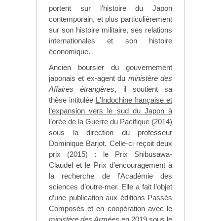
portent sur l
’
histoire du Japon
contemporain, et plus particulièrement
sur son histoire militaire, ses relations
internationales et son histoire
économique.
Ancien boursier du gouvernement
japonais et ex-agent du
minist
è
re des
Affaires étrang
è
res
, il soutient sa
thèse intitulée
L
’
Indochine française et
l
’
expansion vers le sud du Japon à
l
’
orée de la Guerre du Pacifique
(2014)
sous la direction du professeur
Dominique Barjot. Celle-ci reçoit deux
prix (2015) : le Prix Shibusawa-
Claudel et le Prix d
’
encouragement à
la recherche de l
’
Académie des
sciences d
’
outre-mer. Elle a fait l
’
objet
d
’
une publication aux éditions Passés
Composés et en coopération avec le
ministère des Armées
en 2019 sous le