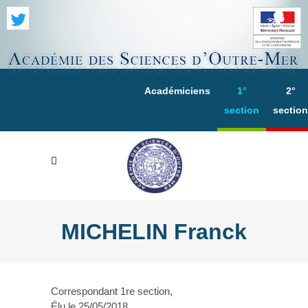
Académiciens
1°
2°
section
section
MICHELIN Franck
Correspondant 1re section,
Élu le 25/05/2018