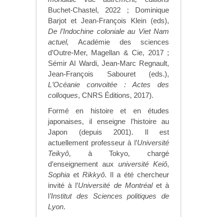
Buchet-Chastel, 2022 ; Dominique
Barjot et Jean-François Klein (eds),
De l
’
Indochine coloniale au Viet Nam
actuel,
Académie des sciences
d
’
Outre-Mer, Magellan & Cie, 2017 ;
Sémir Al Wardi, Jean-Marc Regnault,
Jean-François Sabouret (eds.),
L
’
Oc
éanie convoitée : Actes des
colloques
, CNRS Éditions, 2017).
Formé en histoire et en études
japonaises, il enseigne l
’
histoire au
Japon (depuis 2001). Il est
actuellement professeur à l
’
Université
Teikyô
, à Tokyo, chargé
d
’
enseignement aux
université Keiô
,
Sophia
et
Rikkyô
. Il a été chercheur
invité à l’
Université de Montréal
et à
l
’Institut des Sciences politiques
de
Lyon
.